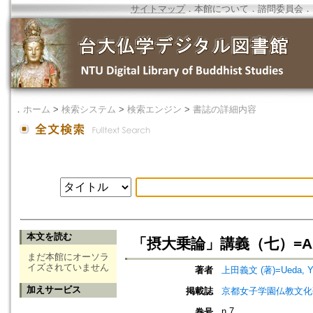
サイトマップ
．
本館について
．
諮問委員会
．
．
ホーム
>
検索システム
>
検索エンジン
>
書誌の詳細内容
本文を読む
「摂大乗論」講義（七）=A Study
まだ本館にオーソラ
イズされていません
著者
上田義文 (著)=Ueda, Yos
加えサービス
掲載誌
京都女子学園仏教文化研究所研究
n.7
巻号