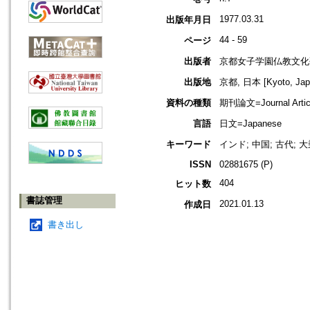
1977.03.31
出版年月日
44 - 59
ページ
出版者
京都女子学園仏教文化
出版地
京都, 日本 [Kyoto, Jap
資料の種類
期刊論文=Journal Artic
言語
日文=Japanese
キーワード
インド; 中国; 古代; 大
ISSN
02881675 (P)
404
ヒット数
書誌管理
2021.01.13
作成日
書き出し