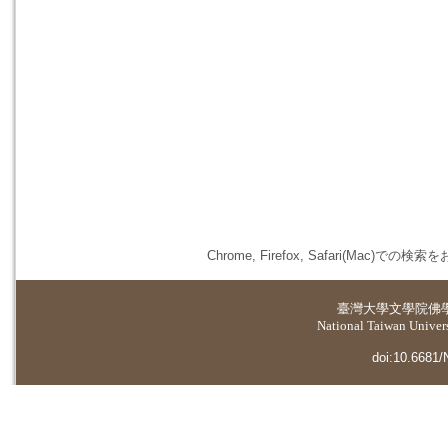
Chrome, Firefox, Safari(
臺灣大學
文學院佛
National Taiwan Universi
doi:10.6681