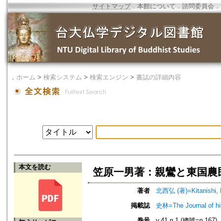
サイトマップ
．
本館について
．
諮問委員会
．
．
ホーム
>
検索システム
>
検索エンジン
>
書誌の詳細内容
本文を読む
笠原一男著：親鸞と東国農
著者
北西弘 (著)=Kitanishi, H
掲載誌
史林=The Journal of hi
巻号
v.41 n.1 (總號=n.167)