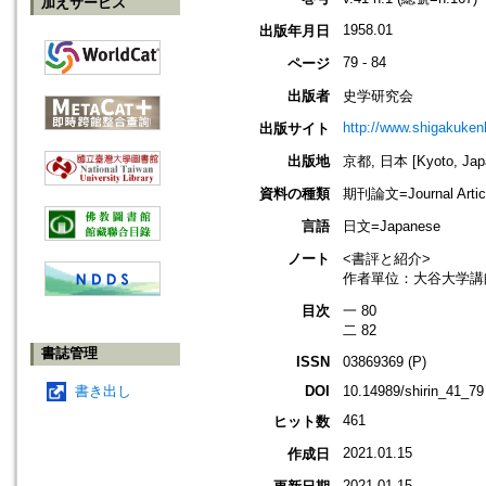
加えサービス
1958.01
出版年月日
79 - 84
ページ
出版者
史学研究会
http://www.shigakukenk
出版サイト
出版地
京都, 日本 [Kyoto, Jap
資料の種類
期刊論文=Journal Artic
言語
日文=Japanese
ノート
<書評と紹介>
作者單位：大谷大学講
目次
一 80
二 82
書誌管理
ISSN
03869369 (P)
書き出し
DOI
10.14989/shirin_41_79
461
ヒット数
2021.01.15
作成日
2021.01.15