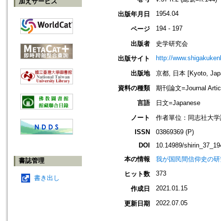
加えサービス
1954.04
出版年月日
194 - 197
ページ
出版者
史学研究会
http://www.shigakukenk
出版サイト
出版地
京都, 日本 [Kyoto, Jap
資料の種類
期刊論文=Journal Artic
言語
日文=Japanese
ノート
作者單位：同志社大学
ISSN
03869369 (P)
DOI
10.14989/shirin_37_19
本の情報
我が国民間信仰史の研
書誌管理
373
ヒット数
書き出し
2021.01.15
作成日
2022.07.05
更新日期