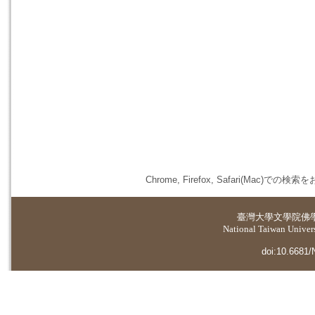
Chrome, Firefox, Safari(
臺灣大學
文學院佛
National Taiwan Universi
doi:10.6681