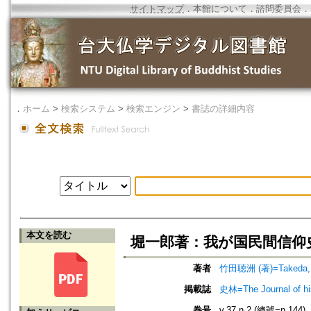
サイトマップ
．
本館について
．
諮問委員会
．
．
ホーム
>
検索システム
>
検索エンジン
>
書誌の詳細内容
本文を読む
堀一郎著：我が国民間信仰
著者
竹田聴洲 (著)=Takeda, C
掲載誌
史林=The Journal of hi
巻号
v.37 n.2 (總號=n.144)