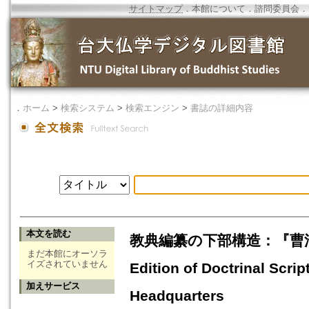
サイトマップ
．
本館について
．
諮問委員会
．
．
ホーム
>
検索システム
>
検索エンジン
>
書誌の詳細内容
本文を読む
教典編纂の下部構造：『曹洞教会修証
まだ本館にオーソラ
イズされていません
Edition of Doctrinal Scri
加えサービス
Headquarters