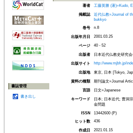
著者
工藤英勝 (著)=Kudo, Eis
掲載誌
近代仏教=Journal of t
bukkyo
n.8
巻号
2001.03.25
出版年月日
40 - 52
ページ
出版者
日本近代仏教史研究会=Society
http://www.mjbh.jp/ind
出版サイト
出版地
東京, 日本 [Tokyo, Jap
資料の種類
期刊論文=Journal Artic
書誌管理
言語
日文=Japanese
書き出し
キーワード
日本; 日本近代; 曹洞宗
金問題
ISSN
13442600 (P)
436
ヒット数
2021.01.15
作成日