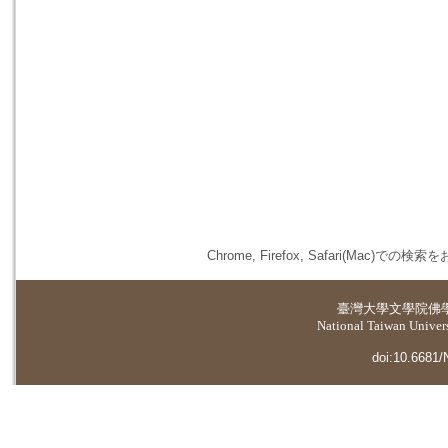
Chrome, Firefox, Safari(
臺灣大學
文學院佛
National Taiwan Universi
doi:10.6681