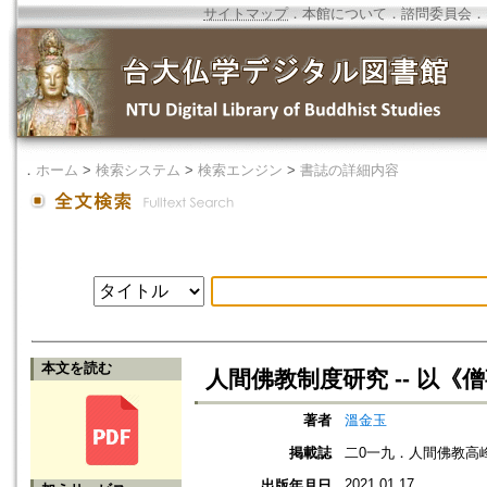
サイトマップ
．
本館について
．
諮問委員会
．
．
ホーム
>
検索システム
>
検索エンジン
>
書誌の詳細内容
本文を読む
人間佛教制度研究 -- 以
著者
溫金玉
掲載誌
二0一九．人間佛教高
2021.01.17
出版年月日