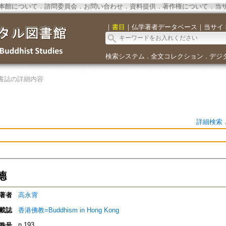
本館について
．
諮問委員会
．
お問い合わせ
．
資料提供
．
著作権について
．
当
｜
書目
｜
仏学著者データベース
｜
当サイ
検索システム
全文コレクション
デジ
．
．
書誌の詳細内容
詳細検索
德
著者
高永霄
載誌
香港佛教=Buddhism in Hong Kong
n.193
巻号