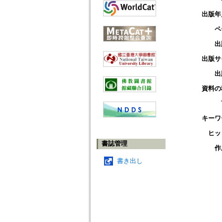
出版年
ペ
出
出版サ
出
資料の
キーワ
ヒッ
書誌管理
作
書き出し