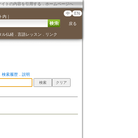
サイトの内容を引用する
．
ホームページへ
中
EN
ト内
｜
戻る
タル仏経
言語レッスン
リンク
．
．
．
検索履歴
．
説明