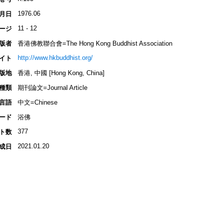
1976.06
月日
11 - 12
ージ
版者
香港佛教聯合會=The Hong Kong Buddhist Association
http://www.hkbuddhist.org/
イト
版地
香港, 中國 [Hong Kong, China]
種類
期刊論文=Journal Article
言語
中文=Chinese
ード
浴佛
377
ト数
2021.01.20
成日