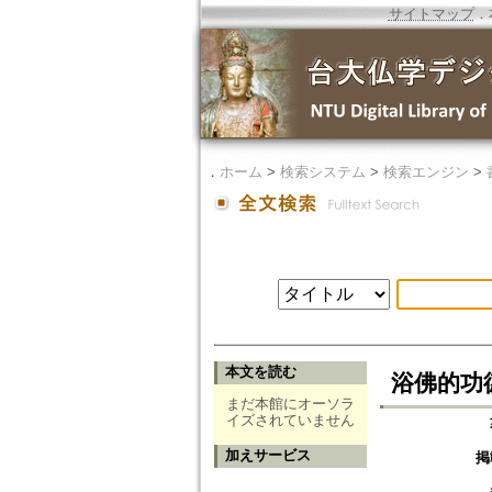
サイトマップ
．
．
ホーム
>
検索システム
>
検索エンジン
>
本文を読む
浴佛的功
まだ本館にオーソラ
イズされていません
加えサービス
掲