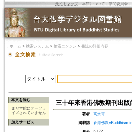
サイトマップ
．
本館について
．
諮問委員会
．
．
ホーム
>
検索システム
>
検索エンジン
>
書誌の詳細内容
本文を読む
三十年來香港佛教期刊出版
まだ本館にオーソラ
イズされていません
著者
高永霄
加えサービス
掲載誌
香港佛教=Buddhism in 
n.172
巻号