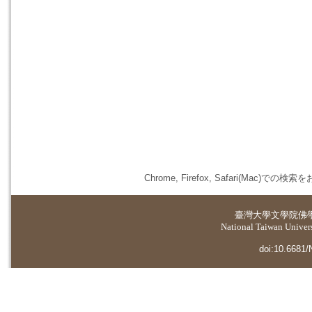
Chrome, Firefox, Safari(
臺灣大學
文學院佛
National Taiwan Universi
doi:10.6681