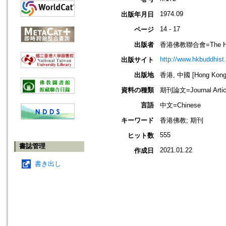
1974.09
出版年月日
14 - 17
ページ
出版者
香港佛教聯合會=The Hong 
http://www.hkbuddhist.
出版サイト
出版地
香港, 中國 [Hong Kong,
資料の種類
期刊論文=Journal Artic
言語
中文=Chinese
キーワード
香港佛教; 期刊
555
ヒット数
書誌管理
2021.01.22
作成日
書き出し