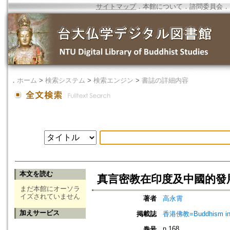
サイトマップ
．
本館について
．
諮問委員会
．
．
ホーム
>
検索システム
>
検索エンジン
>
書誌の詳細内容
本文を読む
真言密教在印度及中國的發
まだ本館にオーソラ
イズされていません
著者
高永霄
加えサービス
掲載誌
香港佛教=Buddhism in 
n.168
巻号