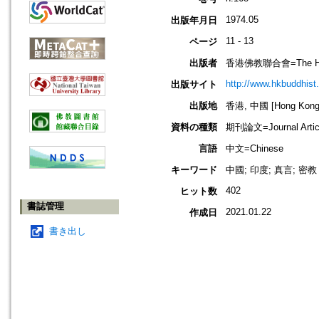
1974.05
出版年月日
11 - 13
ページ
出版者
香港佛教聯合會=The Hong 
http://www.hkbuddhist.
出版サイト
出版地
香港, 中國 [Hong Kong,
資料の種類
期刊論文=Journal Artic
言語
中文=Chinese
キーワード
中國; 印度; 真言; 密教
402
ヒット数
書誌管理
2021.01.22
作成日
書き出し