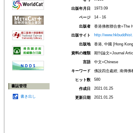
1973.09
出版年月日
14 - 16
ページ
出版者
香港佛教聯合會=The Hong 
http://www.hkbuddhist.
出版サイト
出版地
香港, 中國 [Hong Kong,
資料の種類
期刊論文=Journal Artic
言語
中文=Chinese
キーワード
佛說四念處經; 南傳佛
580
ヒット数
書誌管理
2021.01.25
作成日
書き出し
2021.01.25
更新日期