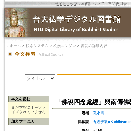
サイトマップ
．
本館について
．
諮問委員会
．
．
ホーム
>
検索システム
>
検索エンジン
>
書誌の詳細内容
本文を読む
「佛說四念處經」與南傳佛
まだ本館にオーソラ
イズされていません
著者
高永霄
加えサービス
掲載誌
香港佛教=Buddhism in 
n.160
巻号