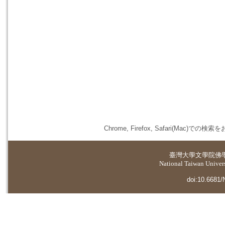
Chrome, Firefox, Safari(
臺灣大學
文學院佛
National Taiwan Universi
doi:10.6681