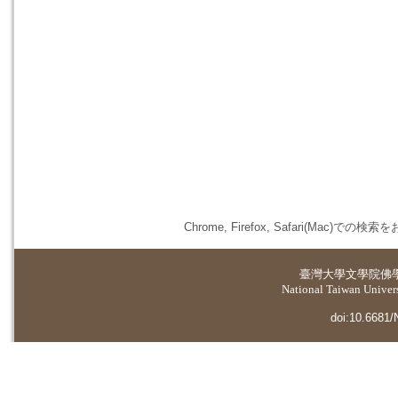
Chrome, Firefox, Safari(
臺灣大學
文學院佛
National Taiwan Universi
doi:10.6681