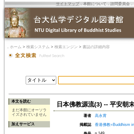
サイトマップ
．
本館について
．
諮問委員会
．
．
ホーム
>
検索システム
>
検索エンジン
>
書誌の詳細内容
本文を読む
日本佛教源流(3) -- 平安
まだ本館にオーソラ
イズされていません
著者
高永霄
加えサービス
掲載誌
香港佛教=Buddhism in 
n.149
巻号