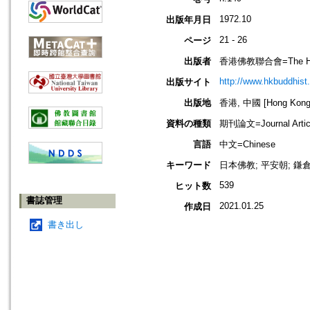
1972.10
出版年月日
21 - 26
ページ
出版者
香港佛教聯合會=The Hong 
http://www.hkbuddhist.
出版サイト
出版地
香港, 中國 [Hong Kong,
資料の種類
期刊論文=Journal Artic
言語
中文=Chinese
キーワード
日本佛教; 平安朝; 鎌
539
ヒット数
書誌管理
2021.01.25
作成日
書き出し