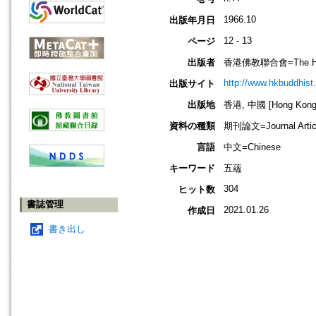
1966.10
出版年月日
12 - 13
ページ
出版者
香港佛教聯合會=The Hong 
http://www.hkbuddhist.
出版サイト
出版地
香港, 中國 [Hong Kong,
資料の種類
期刊論文=Journal Artic
言語
中文=Chinese
キーワード
五蘊
304
ヒット数
書誌管理
2021.01.26
作成日
書き出し