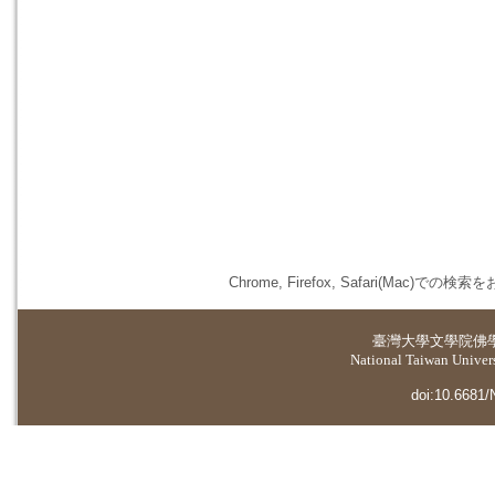
Chrome, Firefox, Safari(
臺灣大學
文學院佛
National Taiwan Universi
doi:10.6681