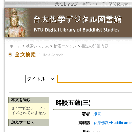
サイトマップ
．
本館について
．
諮問委員会
．
．
ホーム
>
検索システム
>
検索エンジン
>
書誌の詳細内容
本文を読む
略談五蘊(三)
まだ本館にオーソラ
イズされていません
著者
淨真
加えサービス
掲載誌
香港佛教=Buddhism in 
n.77
巻号