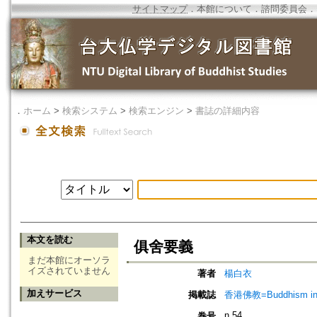
サイトマップ
．
本館について
．
諮問委員会
．
．
ホーム
>
検索システム
>
検索エンジン
>
書誌の詳細内容
本文を読む
俱舍要義
まだ本館にオーソラ
イズされていません
著者
楊白衣
加えサービス
掲載誌
香港佛教=Buddhism in 
n.54
巻号