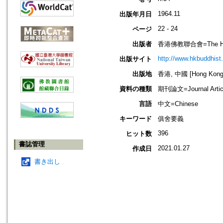
1964.11
出版年月日
22 - 24
ページ
出版者
香港佛教聯合會=The Hong 
http://www.hkbuddhist.
出版サイト
出版地
香港, 中國 [Hong Kong,
資料の種類
期刊論文=Journal Artic
言語
中文=Chinese
キーワード
俱舍要義
396
ヒット数
書誌管理
2021.01.27
作成日
書き出し