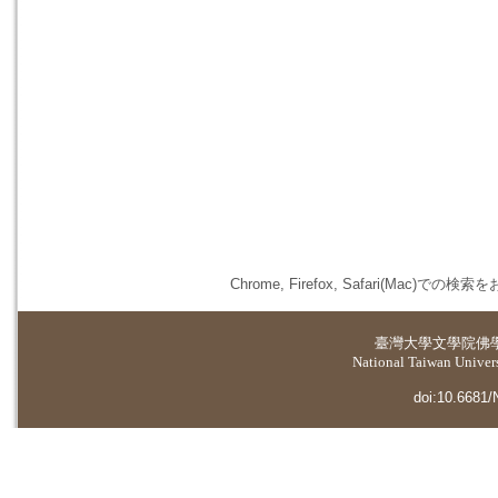
Chrome, Firefox, Safari(
臺灣大學
文學院佛
National Taiwan Universi
doi:10.6681