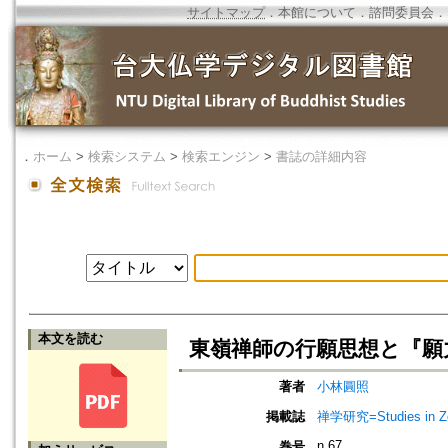
サイトマップ
．
本館について
．
諮問委員会
．
．
ホーム
>
検索システム
>
検索エンジン
>
書誌の詳細内容
本文を読む
東嶺禅師の行願思想と『願
著者
小林圓照
掲載誌
禅学研究=Studies in 
n.67
巻号