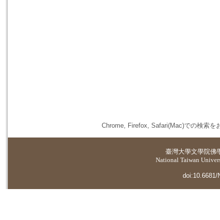
Chrome, Firefox, Safari(
臺灣大學
文學院佛
National Taiwan Universi
doi:10.6681