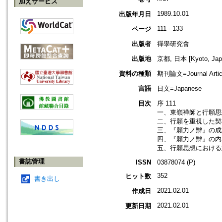
加えサービス
1989.10.01
出版年月日
111 - 133
ページ
出版者
禪學研究會
出版地
京都, 日本 [Kyoto, Jap
資料の種類
期刊論文=Journal Artic
言語
日文=Japanese
目次
序 111
一、東嶺禅師と行願思想
二、行願を重視した契機
三、『願力ノ辮』の成立
四、『願力ノ辮』の内容
五、行願思想における意
書誌管理
ISSN
03878074 (P)
352
ヒット数
書き出し
2021.02.01
作成日
2021.02.01
更新日期