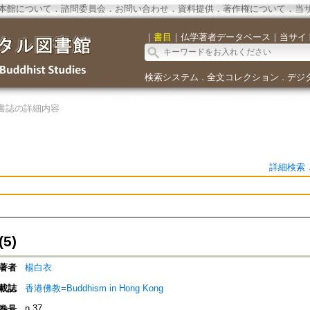
本館について
．
諮問委員会
．
お問い合わせ
．
資料提供
．
著作権について
．
当
｜
書目
｜
仏学著者データベース
｜
当サイ
検索システム
全文コレクション
デジ
．
．
書誌の詳細内容
詳細検索
5)
著者
楊白衣
載誌
香港佛教=Buddhism in Hong Kong
n.37
巻号