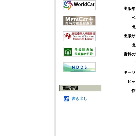
出版年
ペ
出
出版サ
出
資料の
キーワ
ヒッ
書誌管理
作
書き出し