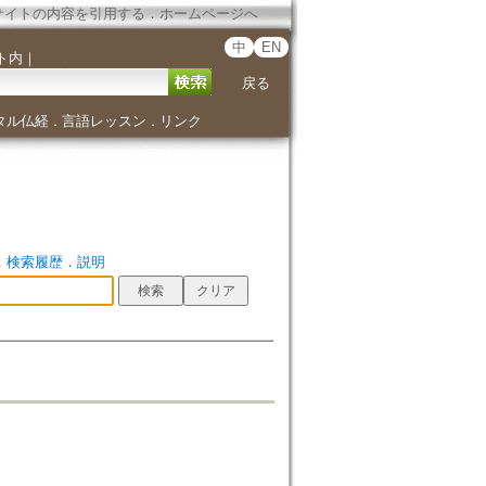
サイトの内容を引用する
．
ホームページへ
中
EN
ト内
｜
戻る
タル仏経
言語レッスン
リンク
．
．
．
検索履歴
．
説明