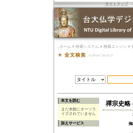
サイトマップ
．
．
ホーム
>
検索システム
>
検索エンジン
>
本文を読む
禪宗史略 (
まだ本館にオーソラ
イズされていません
加えサービス
掲