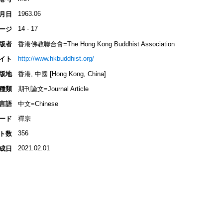
1963.06
月日
14 - 17
ージ
版者
香港佛教聯合會=The Hong Kong Buddhist Association
http://www.hkbuddhist.org/
イト
版地
香港, 中國 [Hong Kong, China]
種類
期刊論文=Journal Article
言語
中文=Chinese
ード
禪宗
356
ト数
2021.02.01
成日