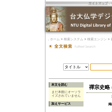
サイトマップ
．
．
ホーム
>
検索システム
>
検索エンジン
>
本文を読む
禪宗史略 (
まだ本館にオーソラ
イズされていません
加えサービス
掲