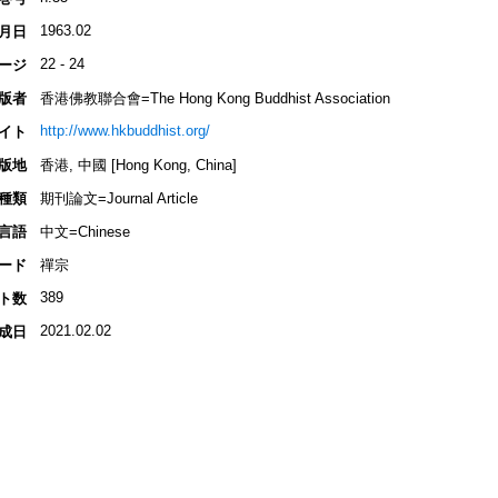
1963.02
月日
22 - 24
ージ
版者
香港佛教聯合會=The Hong Kong Buddhist Association
http://www.hkbuddhist.org/
イト
版地
香港, 中國 [Hong Kong, China]
種類
期刊論文=Journal Article
言語
中文=Chinese
ード
禪宗
389
ト数
2021.02.02
成日