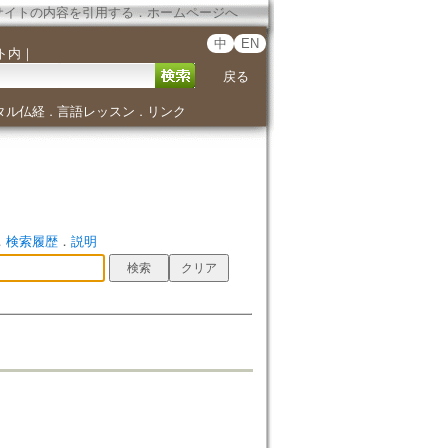
サイトの内容を引用する
．
ホームページへ
中
EN
ト内
｜
戻る
タル仏経
言語レッスン
リンク
．
．
．
検索履歴
．
説明