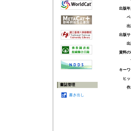
出版年
ペ
出
出版サ
出
資料の
キーワ
ヒッ
書誌管理
作
書き出し