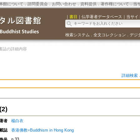
本館について
．
諮問委員会
．
お問い合わせ
．
資料提供
．
著作権について
．
当
｜
書目
｜
仏学著者データベース
｜
当サイ
検索システム
全文コレクション
デジ
．
．
書誌の詳細内容
詳細検索
2)
著者
楊白衣
載誌
香港佛教=Buddhism in Hong Kong
n.33
巻号