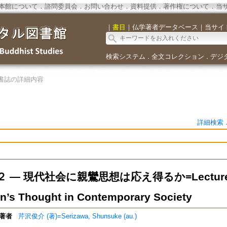
本館について
．
諮問委員会
．
お問い合わせ
．
資料提供
．
著作権について
．
当
｜
書目
｜
仏学著者データベース
｜
当サイ
検索システム
全文コレクション
デジ
．
．
書誌の詳細内容
詳細検索
— 現代社会に親鸞思想は応え得るか=Lecturer２ — 
an’s Thought in Contemporary Society
著者
芹沢俊介 (著)=Serizawa, Shunsuke (au.)