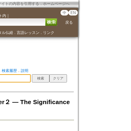
サイトの内容を引用する
．
ホームページへ
中
EN
ト内
｜
戻る
タル仏経
言語レッスン
リンク
．
．
．
検索履歴
．
説明
The Significance