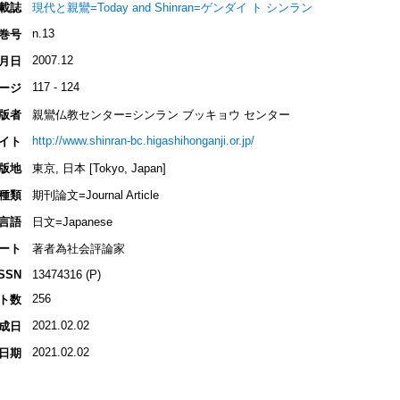
載誌
現代と親鸞=Today and Shinran=ゲンダイ ト シンラン
n.13
巻号
2007.12
月日
117 - 124
ージ
版者
親鸞仏教センター=シンラン ブッキョウ センター
http://www.shinran-bc.higashihonganji.or.jp/
イト
版地
東京, 日本 [Tokyo, Japan]
種類
期刊論文=Journal Article
言語
日文=Japanese
ート
著者為社会評論家
ISSN
13474316 (P)
256
ト数
2021.02.02
成日
2021.02.02
日期