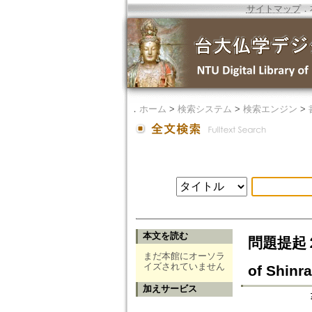
サイトマップ
．
．
ホーム
>
検索システム
>
検索エンジン
>
本文を読む
問題提起２ 
まだ本館にオーソラ
イズされていません
of Shinr
加えサービス