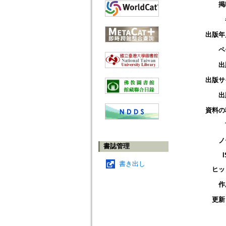
掲
出版年
ペ
出
出版サ
出
資料の
ノ
書誌管理
書き出し
ヒッ
作
更新