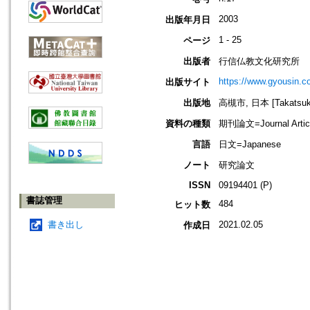
2003
出版年月日
1 - 25
ページ
出版者
行信仏教文化研究所
https://www.gyousin.co
出版サイト
出版地
高槻市, 日本 [Takatsuki-
資料の種類
期刊論文=Journal Artic
言語
日文=Japanese
ノート
研究論文
ISSN
09194401 (P)
書誌管理
484
ヒット数
書き出し
2021.02.05
作成日