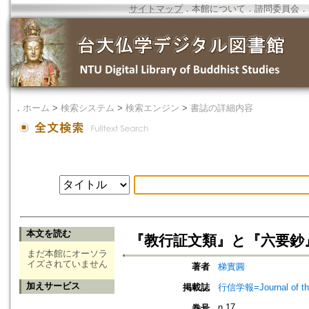
サイトマップ
．
本館について
．
諮問委員会
．
．
ホーム
>
検索システム
>
検索エンジン
>
書誌の詳細内容
本文を読む
『教行証文類』と『六要鈔
まだ本館にオーソラ
イズされていません
著者
梯實圓
加えサービス
掲載誌
行信学報=Journal of the I
n.17
巻号