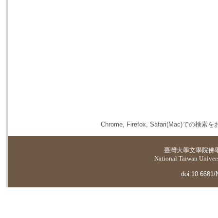
Chrome, Firefox, Safari(
臺灣大學
文學院佛
National Taiwan Universi
doi:10.6681