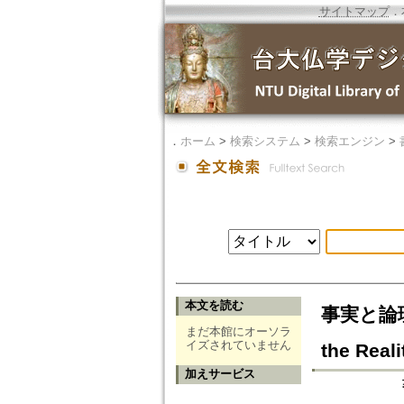
サイトマップ
．
．
ホーム
>
検索システム
>
検索エンジン
>
本文を読む
事実と論理：
まだ本館にオーソラ
イズされていません
the Real
加えサービス