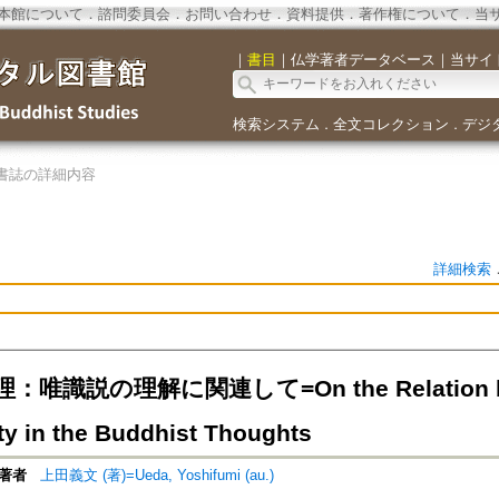
本館について
．
諮問委員会
．
お問い合わせ
．
資料提供
．
著作権について
．
当
｜
書目
｜
仏学著者データベース
｜
当サイ
検索システム
全文コレクション
デジ
．
．
書誌の詳細内容
詳細検索
唯識説の理解に関連して=On the Relation betw
ity in the Buddhist Thoughts
著者
上田義文 (著)=Ueda, Yoshifumi (au.)