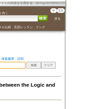
サイトの内容を引用する
．
ホームページへ
中
EN
ト内
｜
戻る
タル仏経
言語レッスン
リンク
．
．
．
検索履歴
．
説明
een the Logic and