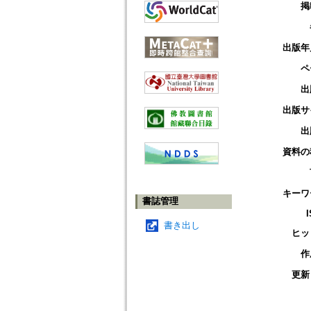
掲
出版年
ペ
出
出版サ
出
資料の
キーワ
書誌管理
書き出し
ヒッ
作
更新