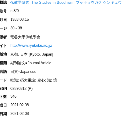
載誌
仏教学研究=The Studies in Buddhism=ブッキョウガク ケンキュウ
n.8/9
巻号
1953.08.15
月日
30 - 38
ージ
版者
竜谷大學佛教學會
http://www.ryukoku.ac.jp/
イト
版地
京都, 日本 [Kyoto, Japan]
種類
期刊論文=Journal Article
言語
日文=Japanese
ード
唯識; 摂大乗論; 定心; 識; 境
ISSN
02870312 (P)
346
ト数
2021.02.08
成日
2021.02.08
日期