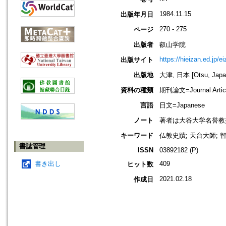
1984.11.15
出版年月日
270 - 275
ページ
出版者
叡山学院
https://hieizan.ed.jp/e
出版サイト
出版地
大津, 日本 [Otsu, Japa
資料の種類
期刊論文=Journal Artic
言語
日文=Japanese
ノート
著者は大谷大学名誉教
キーワード
仏教史蹟; 天台大師; 
書誌管理
ISSN
03892182 (P)
書き出し
409
ヒット数
2021.02.18
作成日