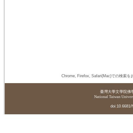
Chrome, Firefox, Safari(
臺灣大學
文學院佛
National Taiwan Universi
doi:10.6681