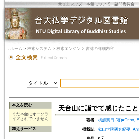
サイトマップ
．
本館について
．
諮問委員会
．
．
ホーム
>
検索システム
>
検索エンジン
>
書誌の詳細内容
本文を読む
天台山に詣でて感じたこと=A Feelin
まだ本館にオーソラ
イズされていません
著者
横超慧日 (著)=Ocho, Eni
加えサービス
掲載誌
叡山学院研究紀要=Annua
n.7
巻号