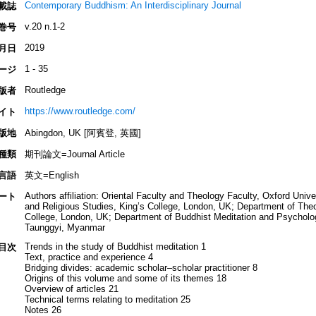
Contemporary Buddhism: An Interdisciplinary Journal
載誌
v.20 n.1-2
巻号
2019
月日
1 - 35
ージ
Routledge
版者
https://www.routledge.com/
イト
版地
Abingdon, UK [阿賓登, 英國]
種類
期刊論文=Journal Article
言語
英文=English
Authors affiliation: Oriental Faculty and Theology Faculty, Oxford Univ
ート
and Religious Studies, King’s College, London, UK; Department of Theo
College, London, UK; Department of Buddhist Meditation and Psycholog
Taunggyi, Myanmar
Trends in the study of Buddhist meditation 1
目次
Text, practice and experience 4
Bridging divides: academic scholar–scholar practitioner 8
Origins of this volume and some of its themes 18
Overview of articles 21
Technical terms relating to meditation 25
Notes 26