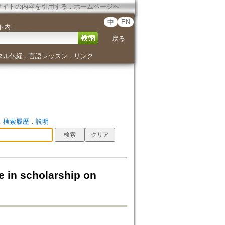
サイトの内容を引用する
．
ホームページへ
中
EN
ト内
｜
戻る
タル仏経
言語レッスン
リンク
．
．
．
検索履歴
．
説明
e in scholarship on