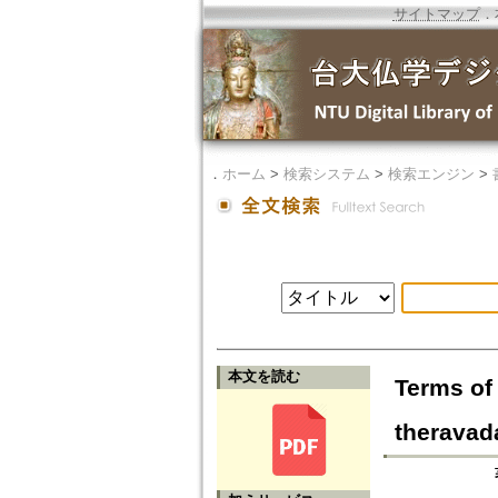
サイトマップ
．
．
ホーム
>
検索システム
>
検索エンジン
>
本文を読む
Terms of
theravad