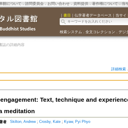
本館について
．
諮問委員会
．
お問い合わせ
．
資料提供
．
著作権について
．
当
｜
書目
｜
仏学著者データベース
｜
当サイ
検索システム
全文コレクション
デジ
．
．
書誌の詳細内容
詳細検索
 engagement: Text, technique and experienc
a meditation
Skilton, Andrew
;
Crosby, Kate
;
Kyaw, Pyi Phyo
著者