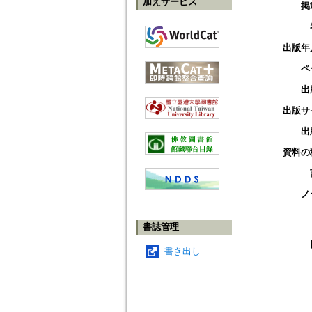
加えサービス
掲
出版年
ペ
出
出版サ
出
資料の
ノ
書誌管理
書き出し