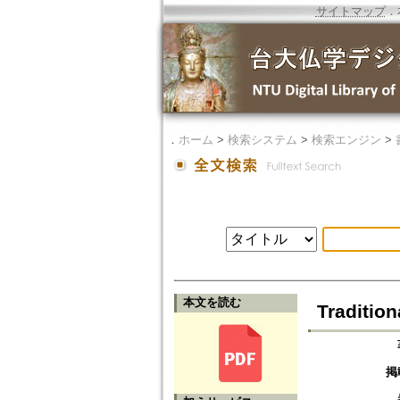
サイトマップ
．
．
ホーム
>
検索システム
>
検索エンジン
>
本文を読む
Traditio
掲