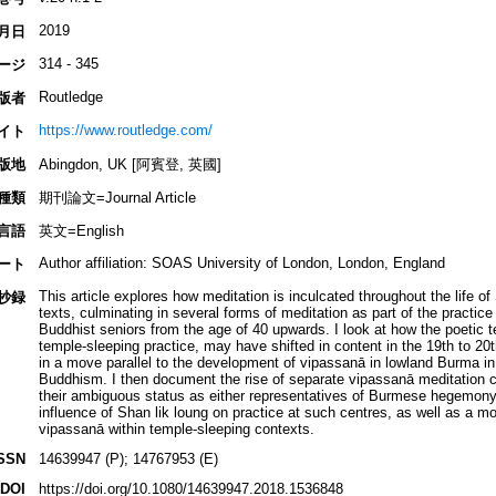
2019
月日
314 - 345
ージ
Routledge
版者
https://www.routledge.com/
イト
版地
Abingdon, UK [阿賓登, 英國]
種類
期刊論文=Journal Article
言語
英文=English
Author affiliation: SOAS University of London, London, England
ート
This article explores how meditation is inculcated throughout the life 
抄録
texts, culminating in several forms of meditation as part of the practic
Buddhist seniors from the age of 40 upwards. I look at how the poetic tex
temple-sleeping practice, may have shifted in content in the 19th to 20t
in a move parallel to the development of vipassanā in lowland Burma in 
Buddhism. I then document the rise of separate vipassanā meditation 
their ambiguous status as either representatives of Burmese hegemony o
influence of Shan lik loung on practice at such centres, as well as a m
vipassanā within temple-sleeping contexts.
SSN
14639947 (P); 14767953 (E)
DOI
https://doi.org/10.1080/14639947.2018.1536848