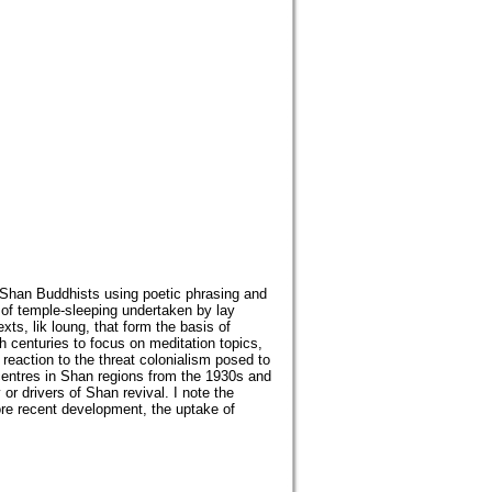
of Shan Buddhists using poetic phrasing and
e of temple-sleeping undertaken by lay
ts, lik loung, that form the basis of
h centuries to focus on meditation topics,
reaction to the threat colonialism posed to
centres in Shan regions from the 1930s and
r drivers of Shan revival. I note the
ore recent development, the uptake of