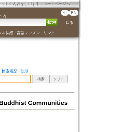
サイトの内容を引用する
．
ホームページへ
中
EN
ト内
｜
戻る
タル仏経
言語レッスン
リンク
．
．
．
検索履歴
．
説明
n Buddhist Communities