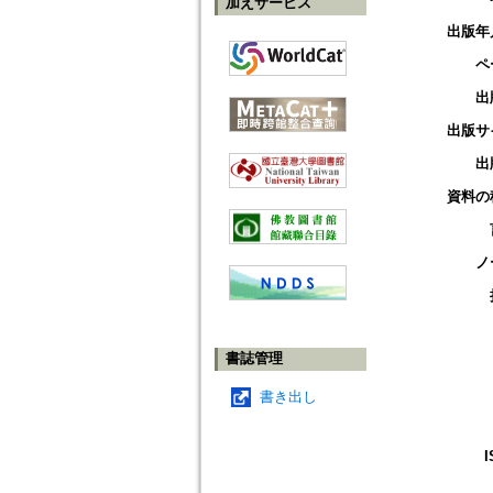
加えサービス
出版年
ペ
出
出版サ
出
資料の
ノ
書誌管理
書き出し
I