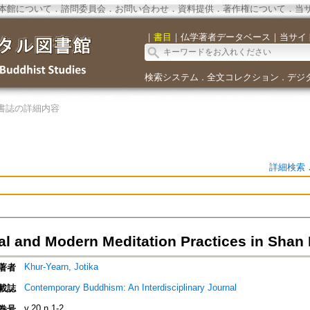
本館について
．
諮問委員会
．
お問い合わせ
．
資料提供
．
著作権について
．
当
｜
書目
｜
仏学著者データベース
｜
当サイ
検索システム
全文コレクション
デジ
．
．
書誌の詳細内容
詳細検索
nal and Modern Meditation Practices in Sha
Khur-Yearn, Jotika
著者
Contemporary Buddhism: An Interdisciplinary Journal
載誌
v.20 n.1-2
巻号