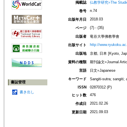
掲載誌
仏教学研究=The Stud
n.74
巻号
2018.03
出版年月日
(7) - (35)
ページ
出版者
竜谷大學佛教學會
http://www.ryukoku.ac.
出版サイト
出版地
京都, 日本 [Kyoto, Jap
資料の種類
期刊論文=Journal Artic
言語
日文=Japanese
キーワード
Sangiti-sutra; sa
書誌管理
ISSN
02870312 (P)
書き出し
476
ヒット数
2021.02.26
作成日
2021.09.03
更新日期