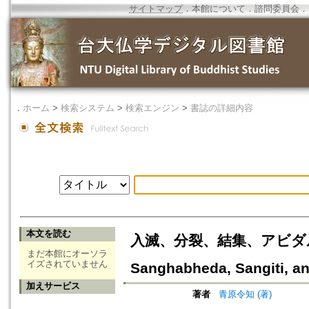
サイトマップ
．
本館について
．
諮問委員会
．
．
ホーム
>
検索システム
>
検索エンジン
>
書誌の詳細内容
本文を読む
入滅、分裂、結集、アビダルマ : 
まだ本館にオーソラ
イズされていません
Sanghabheda, Sangiti, an
加えサービス
著者
青原令知 (著)