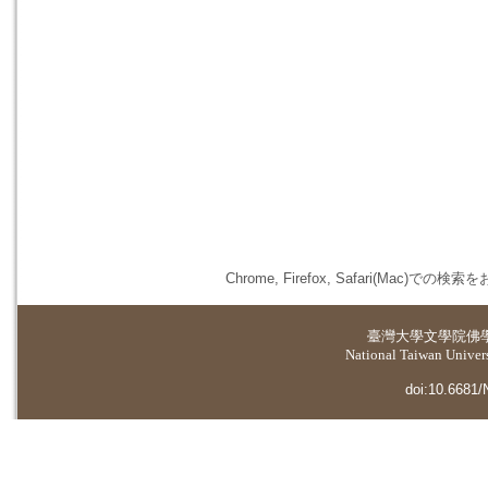
Chrome, Firefox, Safari(
臺灣大學
文學院佛
National Taiwan Universi
doi:10.6681