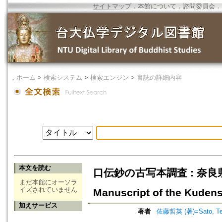
サイトマップ
．
本館について
．
諮問委員会
．
．
ホーム
>
検索システム
>
検索エンジン
>
書誌の詳細内容
本文を読む
口伝鈔の古写本調査 : 奈良県生駒
まだ本館にオーソラ
イズされていません
Manuscript of the Kudensh
加えサービス
著者
佐藤哲英 (著)=Sato, Tets