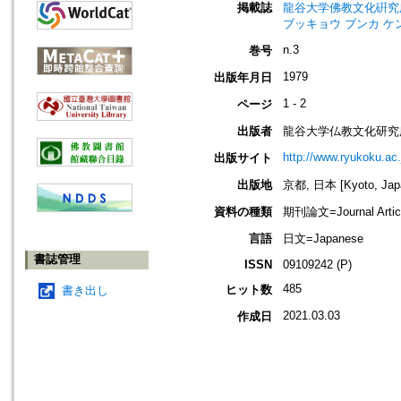
掲載誌
龍谷大学佛教文化硏究所所報=Ann
ブッキョウ ブンカ ケ
n.3
巻号
1979
出版年月日
1 - 2
ページ
出版者
龍谷大学仏教文化研究
http://www.ryukoku.ac.
出版サイト
出版地
京都, 日本 [Kyoto, Jap
資料の種類
期刊論文=Journal Artic
言語
日文=Japanese
書誌管理
ISSN
09109242 (P)
485
ヒット数
書き出し
2021.03.03
作成日