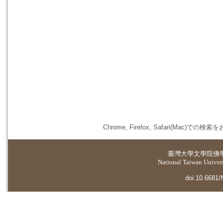
Chrome, Firefox, Safari(
臺灣大學
文學院佛
National Taiwan Universi
doi:10.6681