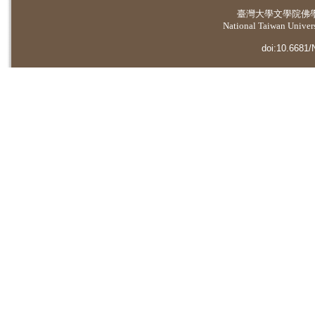
臺灣大學
文學院佛
National Taiwan Universi
doi:10.6681