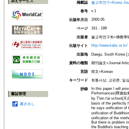
加えサービス
掲載誌
불교학연구=Korea Journa
v.1
巻号
2000.05
出版年月日
161 - 188
ページ
出版者
불교학연구회=佛教學
http://www.kabs.re.kr/
出版サイト
出版地
Daegu, South Korea
資料の種類
期刊論文=Journal Artic
言語
韓文=Korean
キーワード
회통사상; 교판론; 일
In this paper I will p
抄録
Performances(釋迦如來行蹟頌
書誌管理
by T'ien t'ai school(
basis of the perfectly
書き出し
he says unification of
unification of Buddhi
unification of the meth
But there is problem in
the Buddha's teaching 