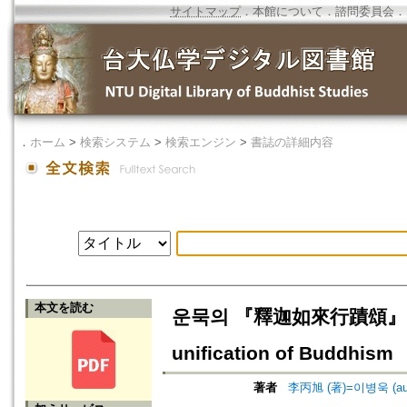
サイトマップ
．
本館について
．
諮問委員会
．
．
ホーム
>
検索システム
>
検索エンジン
>
書誌の詳細内容
本文を読む
운묵의 『釋迦如來行蹟頌』에 나
unification of Buddhism
著者
李丙旭 (著)=이병욱 (au