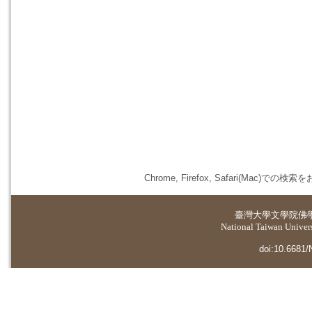
Chrome, Firefox, Safari(
臺灣大學
文學院佛
National Taiwan Universi
doi:10.6681