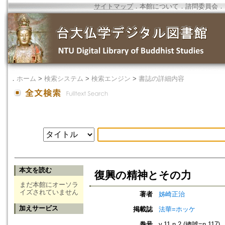
サイトマップ
．
本館について
．
諮問委員会
．
．
ホーム
>
検索システム
>
検索エンジン
>
書誌の詳細内容
本文を読む
復興の精神とその力
まだ本館にオーソラ
イズされていません
著者
姊崎正治
加えサービス
掲載誌
法華=ホッケ
巻号
v.11 n.2 (總號=n.117)