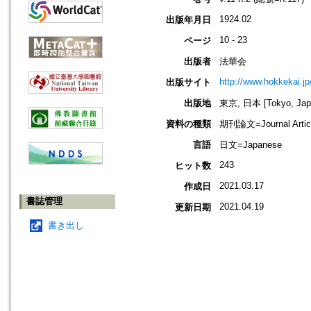
1924.02
出版年月日
10 - 23
ページ
出版者
法華会
http://www.hokkekai.jp
出版サイト
出版地
東京, 日本 [Tokyo, Jap
資料の種類
期刊論文=Journal Artic
言語
日文=Japanese
243
ヒット数
2021.03.17
作成日
書誌管理
2021.04.19
更新日期
書き出し