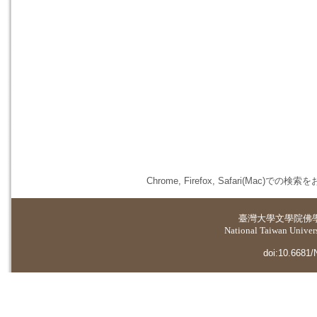
Chrome, Firefox, Safari(
臺灣大學
文學院佛
National Taiwan Universi
doi:10.6681