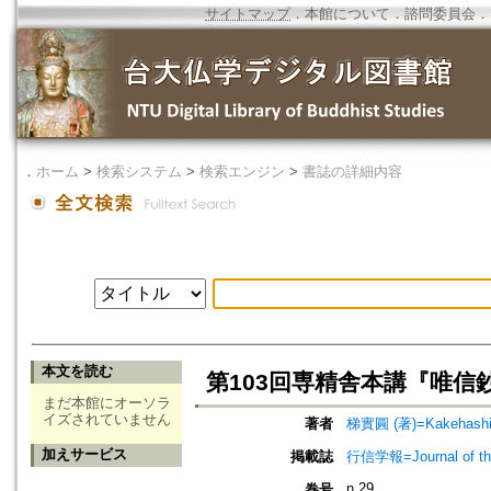
サイトマップ
．
本館について
．
諮問委員会
．
．
ホーム
>
検索システム
>
検索エンジン
>
書誌の詳細内容
本文を読む
第103回専精舎本講『唯信
まだ本館にオーソラ
イズされていません
著者
梯實圓 (著)=Kakehashi, 
加えサービス
掲載誌
行信学報=Journal of the I
n.29
巻号