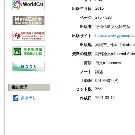
2015
出版年月日
275 - 320
ページ
出版者
行信仏教文化研究所
https://www.gyousin.co
出版サイト
出版地
高槻市, 日本 [Takatsuki-
資料の種類
期刊論文=Journal Artic
言語
日文=Japanese
ノート
講述
ISSN
09194401 (P)
書誌管理
358
ヒット数
書き出し
2021.03.19
作成日