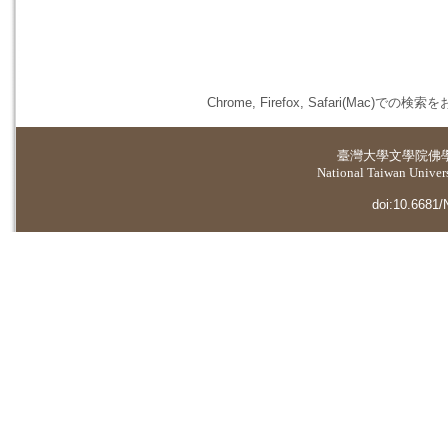
Chrome, Firefox, Safari(
臺灣大學
文學院佛
National Taiwan Universi
doi:10.6681