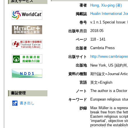
加えサービス
著者
Hong, Xiu-ping (著)
Hualin International Jo
掲載誌
v.1 n.1 Special Issue:
巻号
2018.05
出版年月日
118 - 141
ページ
Cambria Press
出版者
http://www.cambriapre
出版サイト
出版地
New York, US [紐約州
資料の種類
期刊論文=Journal Artic
言語
英文=English
The author is a Doctor
ノート
書誌管理
European religious stu
キーワード
書き出し
Max Müller is a repres
抄録
break free from the fet
Eastern religious scri
‘impartial’, objective 
promoted the establish