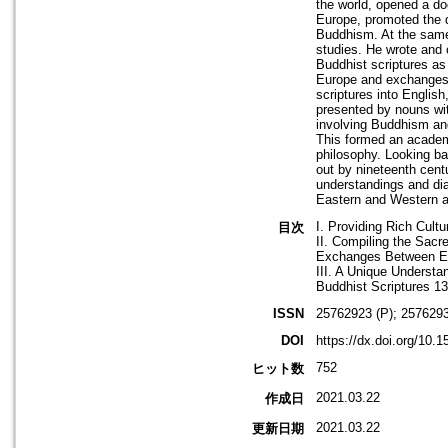
the world, opened a do
Europe, promoted the 
Buddhism. At the same 
studies. He wrote and c
Buddhist scriptures as 
Europe and exchanges 
scriptures into Englis
presented by nouns wi
involving Buddhism and 
This formed an academi
philosophy. Looking bac
out by nineteenth centu
understandings and dia
Eastern and Western a
I. Providing Rich Cul
目次
II. Compiling the Sacr
Exchanges Between E
III. A Unique Understa
Buddhist Scriptures 1
ISSN
25762923 (P); 2576293
DOI
https://dx.doi.org/10.1
752
ヒット数
2021.03.22
作成日
2021.03.22
更新日期