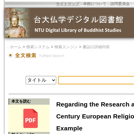
サイトマップ
．
本館について
．
諮問委員会
．
．
ホーム
>
検索システム
>
検索エンジン
>
書誌の詳細内容
本文を読む
Regarding the Research a
Century European Religio
Example