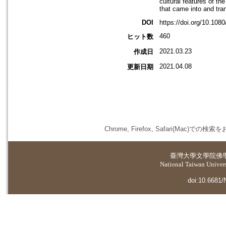
cultural features of th
that came into and tra
DOI
https://doi.org/10.10
460
ヒット数
2021.03.23
作成日
2021.04.08
更新日期
Chrome, Firefox, Safari(
臺灣大學
文學院佛
National Taiwan Universi
doi:10.6681