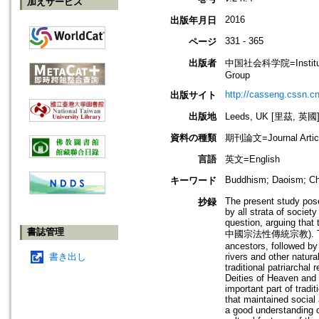
加えサービス
2016
出版年月日
331 - 365
ページ
出版者
中国社会科学院=Institute of
Group
http://casseng.cssn.cn
出版サイト
出版地
Leeds, UK [里茲, 英國
資料の種類
期刊論文=Journal Artic
言語
英文=English
Buddhism; Daoism; Chin
キーワード
The present study pose
抄録
by all strata of societ
question, arguing that
書誌管理
中國宗法性傳統宗教). The core 
ancestors, followed by
書き出し
rivers and other natur
traditional patriarchal 
Deities of Heaven and 
important part of tradi
that maintained social
a good understanding of 