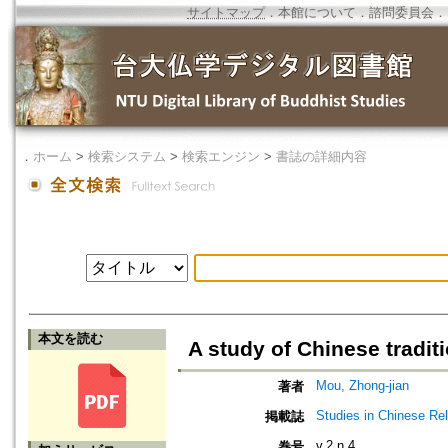
サイトマップ
．
本館について
．
諮問委員会
．
．
ホーム
>
検索システム
>
検索エンジン
>
書誌の詳細内容
本文を読む
A study of Chinese traditi
Mou, Zhong-jian
著者
Studies in Chinese Rel
掲載誌
v.2 n.4
巻号