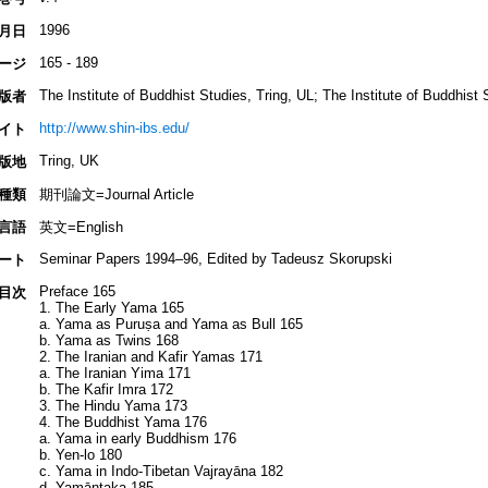
1996
月日
165 - 189
ージ
The Institute of Buddhist Studies, Tring, UL; The Institute of Buddhist
版者
http://www.shin-ibs.edu/
イト
Tring, UK
版地
種類
期刊論文=Journal Article
言語
英文=English
Seminar Papers 1994–96, Edited by Tadeusz Skorupski
ート
Preface 165
目次
1. The Early Yama 165
a. Yama as Puruṣa and Yama as Bull 165
b. Yama as Twins 168
2. The Iranian and Kafir Yamas 171
a. The Iranian Yima 171
b. The Kafir Imra 172
3. The Hindu Yama 173
4. The Buddhist Yama 176
a. Yama in early Buddhism 176
b. Yen-lo 180
c. Yama in Indo-Tibetan Vajrayāna 182
d. Yamāntaka 185