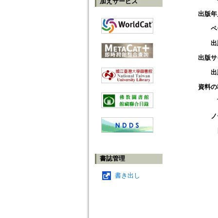
加えサービス
出版年
ペ
出
出版サ
出
資料の
ノ
書誌管理
書き出し