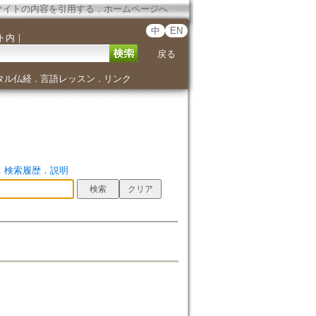
サイトの内容を引用する
．
ホームページへ
中
EN
ト内
｜
戻る
タル仏経
言語レッスン
リンク
．
．
．
検索履歴
．
説明