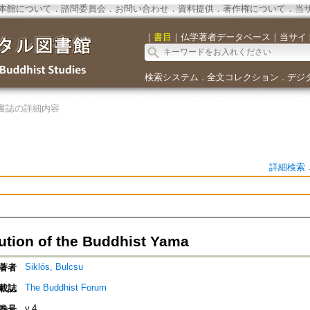
本館について
．
諮問委員会
．
お問い合わせ
．
資料提供
．
著作権について
．
当
｜
書目
｜
仏学著者データベース
｜
当サイ
検索システム
全文コレクション
デジ
．
．
書誌の詳細内容
詳細検索
ution of the Buddhist Yama
Siklós, Bulcsu
著者
The Buddhist Forum
載誌
v.4
巻号