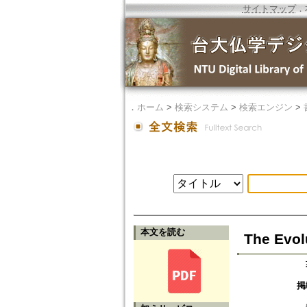
サイトマップ
．
．
ホーム
>
検索システム
>
検索エンジン
>
本文を読む
The Evol
掲