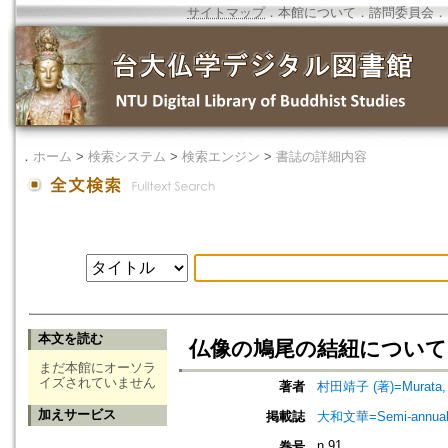
サイトマップ
．
本館について
．
諮問委員会
．
．
ホーム
>
検索システム
>
検索エンジン
>
書誌の詳細内容
本文を読む
仏像の鳩尾の結紐について
まだ本館にオーソラ
イズされていません
著者
村田靖子 (著)=Murata, S
加えサービス
掲載誌
大和文華=Semi-annual jou
n.91
巻号