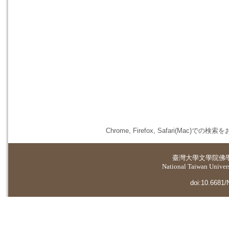
Chrome, Firefox, Safari(
臺灣大學
文學院佛
National Taiwan Universi
doi:10.6681