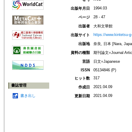
1994.03
出版年月日
28 - 47
ページ
出版者
大和文華館
https://www.kintetsu-g
出版サイト
出版地
奈良, 日本 [Nara, Japa
資料の種類
期刊論文=Journal Artic
言語
日文=Japanese
ISSN
05134846 (P)
317
ヒット数
書誌管理
2021.04.09
作成日
書き出し
2021.04.09
更新日期