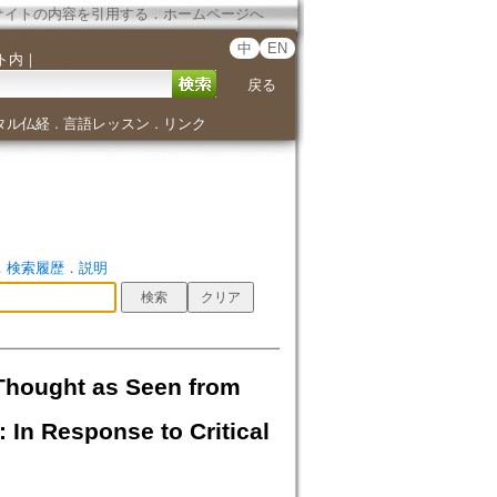
サイトの内容を引用する
．
ホームページへ
中
EN
ト内
｜
戻る
タル仏経
言語レッスン
リンク
．
．
．
検索履歴
．
説明
 Thought as Seen from
 In Response to Critical