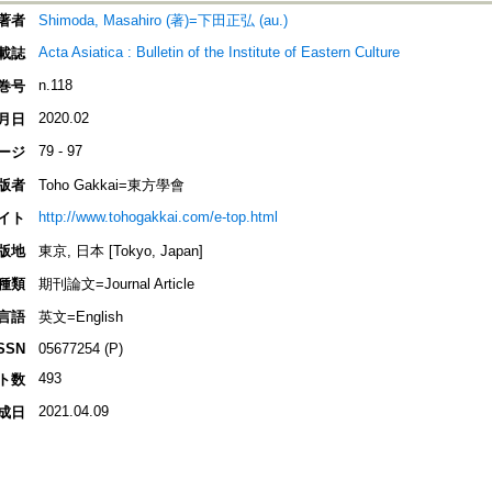
著者
Shimoda, Masahiro (著)=下田正弘 (au.)
Acta Asiatica : Bulletin of the Institute of Eastern Culture
載誌
n.118
巻号
2020.02
月日
79 - 97
ージ
版者
Toho Gakkai=東方學會
http://www.tohogakkai.com/e-top.html
イト
版地
東京, 日本 [Tokyo, Japan]
種類
期刊論文=Journal Article
言語
英文=English
SSN
05677254 (P)
493
ト数
2021.04.09
成日