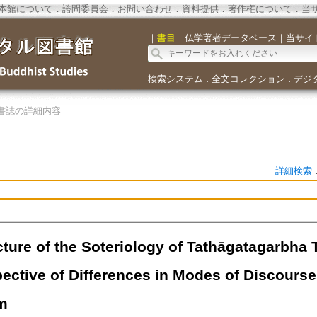
本館について
．
諮問委員会
．
お問い合わせ
．
資料提供
．
著作権について
．
当
｜
書目
｜
仏学著者データベース
｜
当サイ
検索システム
全文コレクション
デジ
．
．
書誌の詳細内容
詳細検索
cture of the Soteriology of Tathāgatagarbha
ective of Differences in Modes of Discourse:
m