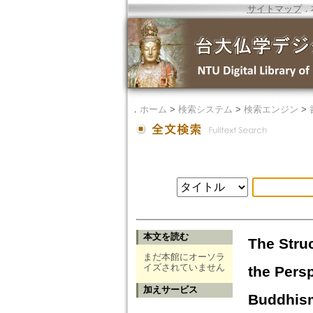
サイトマップ
．
．
ホーム
>
検索システム
>
検索エンジン
>
本文を読む
The Stru
まだ本館にオーソラ
イズされていません
the Persp
加えサービス
Buddhis