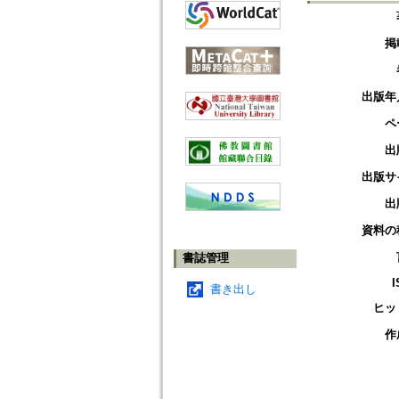
掲
出版年
ペ
出
出版サ
出
資料の
書誌管理
I
書き出し
ヒッ
作