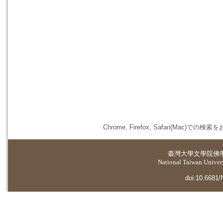
Chrome, Firefox, Safari(
臺灣大學
文學院佛
National Taiwan Universi
doi:10.6681