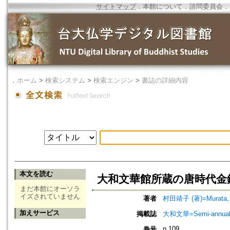
サイトマップ
．
本館について
．
諮問委員会
．
．
ホーム
>
検索システム
>
検索エンジン
>
書誌の詳細内容
本文を読む
大和文華館所蔵の唐時代金
まだ本館にオーソラ
イズされていません
著者
村田靖子 (著)=Murata, S
加えサービス
掲載誌
大和文華=Semi-annual jou
n.109
巻号