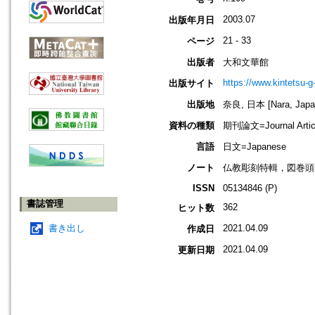
2003.07
出版年月日
21 - 33
ページ
出版者
大和文華館
https://www.kintetsu-g
出版サイト
出版地
奈良, 日本 [Nara, Japa
資料の種類
期刊論文=Journal Artic
言語
日文=Japanese
ノート
仏教彫刻特輯，図巻頭
ISSN
05134846 (P)
書誌管理
362
ヒット数
書き出し
2021.04.09
作成日
2021.04.09
更新日期