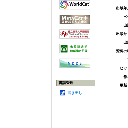
出版年
ペ
出
出版サ
出
資料の
ヒッ
作
書誌管理
更新
書き出し