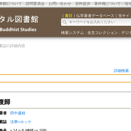
本館について
．
諮問委員会
．
お問い合わせ
．
資料提供
．
著作権について
．
当
｜
書目
｜
仏学著者データベース
｜
当サイ
検索システム
全文コレクション
デジ
．
．
書誌の詳細内容
詳細検索
復歸
著者
田中盛枝
載誌
法華=ホッケ
巻号
v.14 n.8 (總號=n.158)