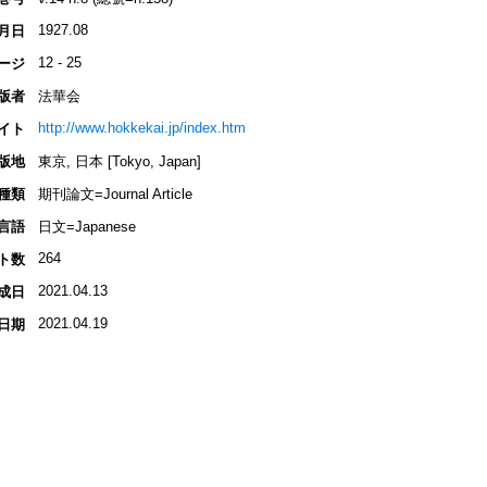
1927.08
月日
12 - 25
ージ
版者
法華会
http://www.hokkekai.jp/index.htm
イト
版地
東京, 日本 [Tokyo, Japan]
種類
期刊論文=Journal Article
言語
日文=Japanese
264
ト数
2021.04.13
成日
2021.04.19
日期