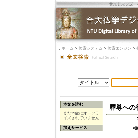
サイトマップ
．
．
ホーム
>
検索システム
>
検索エンジン
>
本文を読む
釋尊への
まだ本館にオーソラ
イズされていません
加えサービス
掲