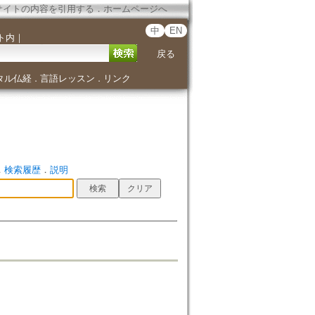
サイトの内容を引用する
．
ホームページへ
中
EN
ト内
｜
戻る
タル仏経
言語レッスン
リンク
．
．
．
検索履歴
．
説明