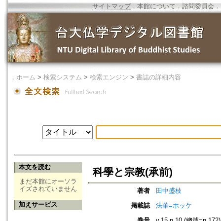
サイトマップ
．
本館について
．
諮問委員会
．
．
ホーム
>
検索システム
>
検索エンジン
>
書誌の詳細内容
本文を読む
科學と宗教(承前)
まだ本館にオーソラ
イズされていません
著者
田中盛枝
加えサービス
掲載誌
法華=ホッケ
巻号
v.15 n.10 (總號=n.172)