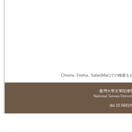
Chrome, Firefox, Safari(
臺灣大學
文學院佛
National Taiwan Universi
doi:10.6681