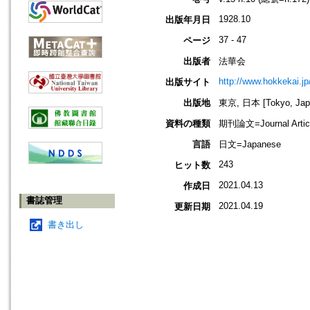
1928.10
出版年月日
37 - 47
ページ
出版者
法華会
http://www.hokkekai.jp
出版サイト
出版地
東京, 日本 [Tokyo, Jap
資料の種類
期刊論文=Journal Artic
言語
日文=Japanese
243
ヒット数
2021.04.13
作成日
書誌管理
2021.04.19
更新日期
書き出し