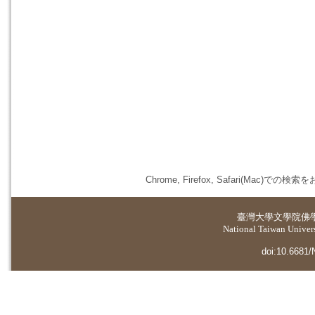
Chrome, Firefox, Safari(
臺灣大學
文學院佛
National Taiwan Universi
doi:10.6681