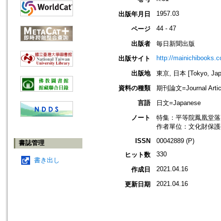
1957.03
出版年月日
44 - 47
ページ
出版者
毎日新聞出版
http://mainichibooks.
出版サイト
出版地
東京, 日本 [Tokyo, Jap
資料の種類
期刊論文=Journal Artic
言語
日文=Japanese
ノート
特集：平等院鳳凰堂落
作者單位：文化財保護
ISSN
00042889 (P)
書誌管理
330
ヒット数
書き出し
2021.04.16
作成日
2021.04.16
更新日期