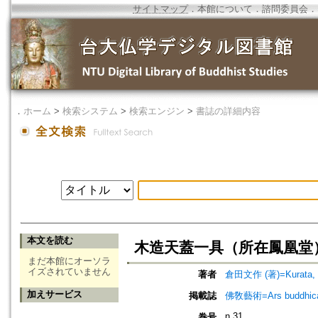
サイトマップ
．
本館について
．
諮問委員会
．
．
ホーム
>
検索システム
>
検索エンジン
>
書誌の詳細内容
本文を読む
木造天蓋一具（所在鳳凰堂）=Woo
まだ本館にオーソラ
イズされていません
著者
倉田文作 (著)=Kurata, B
加えサービス
掲載誌
佛敎藝術=Ars budd
n.31
巻号