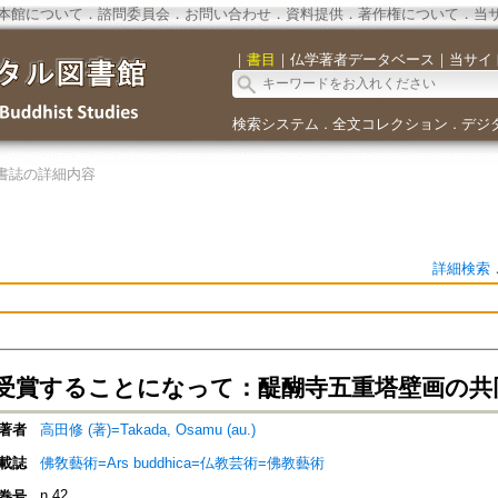
本館について
．
諮問委員会
．
お問い合わせ
．
資料提供
．
著作権について
．
当
｜
書目
｜
仏学著者データベース
｜
当サイ
検索システム
全文コレクション
デジ
．
．
書誌の詳細内容
詳細検索
受賞することになって：醍醐寺五重塔壁画の共
著者
高田修 (著)=Takada, Osamu (au.)
載誌
佛敎藝術=Ars buddhica=仏教芸術=佛教藝術
n.42
巻号