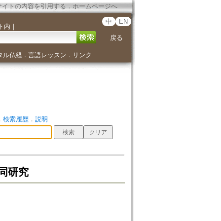
サイトの内容を引用する
．
ホームページへ
中
EN
ト内
｜
戻る
タル仏経
言語レッスン
リンク
．
．
．
検索履歴
．
説明
同研究