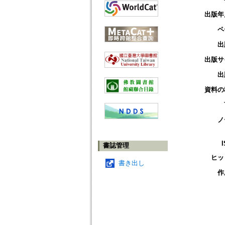
出版年
ペ
出
出版サ
出
資料の
ノ
書誌管理
ヒッ
書き出し
作