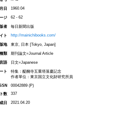
1960.04
月日
62 - 62
ージ
版者
毎日新聞出版
http://mainichibooks.com/
イト
版地
東京, 日本 [Tokyo, Japan]
種類
期刊論文=Journal Article
言語
日文=Japanese
ート
特集：醍醐寺五重塔落慶記念
作者單位：東京国立文化財研究所員
ISSN
00042889 (P)
337
ト数
2021.04.20
成日