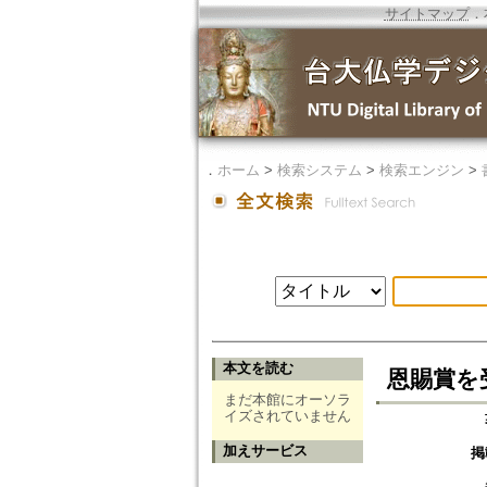
サイトマップ
．
．
ホーム
>
検索システム
>
検索エンジン
>
本文を読む
恩賜賞を
まだ本館にオーソラ
イズされていません
加えサービス
掲