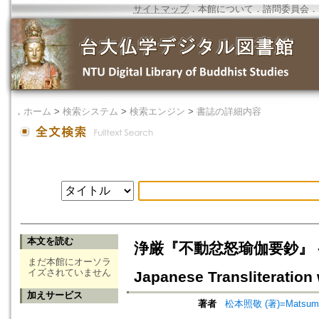
サイトマップ
．
本館について
．
諮問委員会
．
．
ホーム
>
検索システム
>
検索エンジン
>
書誌の詳細内容
本文を読む
浄厳『不動忿怒瑜伽要鈔』 -- 訓下
まだ本館にオーソラ
イズされていません
Japanese Transliteration
加えサービス
著者
松本照敬 (著)=Matsumoto