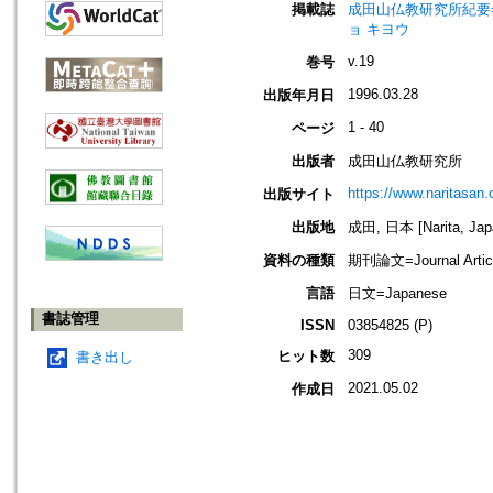
掲載誌
成田山仏教研究所紀要=Journ
ョ キヨウ
v.19
巻号
1996.03.28
出版年月日
1 - 40
ページ
出版者
成田山仏教研究所
https://www.naritasan.o
出版サイト
出版地
成田, 日本 [Narita, Jap
資料の種類
期刊論文=Journal Artic
言語
日文=Japanese
書誌管理
ISSN
03854825 (P)
309
ヒット数
書き出し
2021.05.02
作成日