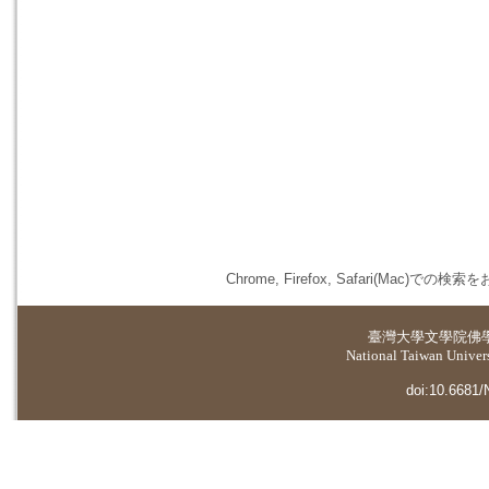
Chrome, Firefox, Safari(
臺灣大學
文學院佛
National Taiwan Universi
doi:10.6681