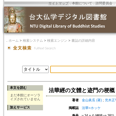
サイトマップ
．
本館について
．
諮問委員会
．
．
ホーム
>
検索システム
>
検索エンジン
>
書誌の詳細内容
本文を読む
法華經の文體と迹門の梗概
まだ本館にオーソラ
イズされていません
著者
金山眞瓜 (著)
;
兜木正亨
加えサービス
掲載誌
法華=ホッケ
巻号
v.34 n.4 (總號=n.381)