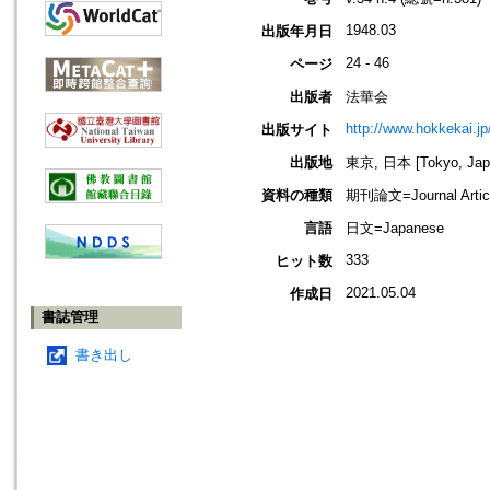
1948.03
出版年月日
24 - 46
ページ
出版者
法華会
http://www.hokkekai.jp
出版サイト
出版地
東京, 日本 [Tokyo, Jap
資料の種類
期刊論文=Journal Artic
言語
日文=Japanese
333
ヒット数
2021.05.04
作成日
書誌管理
書き出し