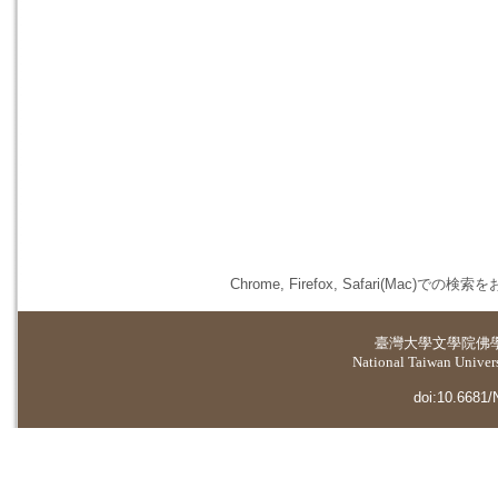
Chrome, Firefox, Safari(
臺灣大學
文學院佛
National Taiwan Universi
doi:10.6681