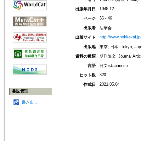
1948.12
出版年月日
36 - 46
ページ
出版者
法華会
http://www.hokkekai.jp
出版サイト
出版地
東京, 日本 [Tokyo, Jap
資料の種類
期刊論文=Journal Artic
言語
日文=Japanese
320
ヒット数
2021.05.04
作成日
書誌管理
書き出し