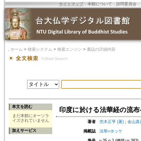
サイトマップ
．
本館について
．
諮問委員会
．
．
ホーム
>
検索システム
>
検索エンジン
>
書誌の詳細内容
本文を読む
印度に於ける法華経の流布--
まだ本館にオーソラ
イズされていません
著者
兜木正亨 (著)
;
金山真瓜
加えサービス
掲載誌
法華=ホッケ
巻号
v.35 n.2 (總號=n.383)