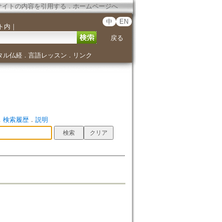
サイトの内容を引用する
．
ホームページへ
中
EN
ト内
｜
戻る
タル仏経
言語レッスン
リンク
．
．
．
検索履歴
．
説明