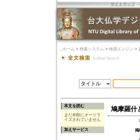
サイトマップ
．
．
ホーム
>
検索システム
>
検索エンジン
>
本文を読む
鳩摩羅什
まだ本館にオーソラ
イズされていません
加えサービス
掲