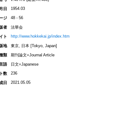
1954.03
月日
48 - 56
ージ
版者
法華会
http://www.hokkekai.jp/index.htm
イト
版地
東京, 日本 [Tokyo, Japan]
種類
期刊論文=Journal Article
言語
日文=Japanese
236
ト数
2021.05.05
成日