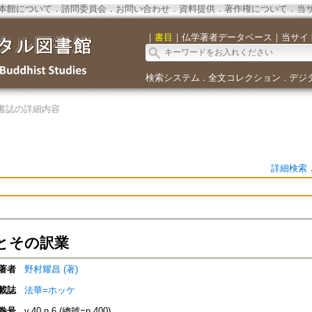
本館について
．
諮問委員会
．
お問い合わせ
．
資料提供
．
著作権について
．
当
｜
書目
｜
仏学著者データベース
｜
当サイ
検索システム
全文コレクション
デジ
．
．
書誌の詳細内容
詳細検索
とその訳業
著者
野村耀昌 (著)
載誌
法華=ホッケ
巻号
v.40 n.6 (總號=n.400)