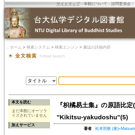
サイトマップ
．
本館について
．
諮問委員会
．
．
ホーム
>
検索システム
>
検索エンジン
>
書誌の詳細内容
本文を読む
『枳橘易土集』の原語比定(5)=Ident
まだ本館にオーソラ
イズされていません
"Kikitsu-yakudoshu"(5)
加えサービス
著者
松本照敬 (著)=Matsumoto