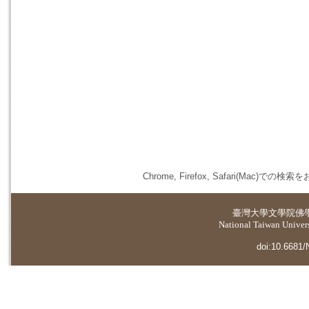
Chrome, Firefox, Safari(
臺灣大學
文學院佛
National Taiwan Universi
doi:10.6681