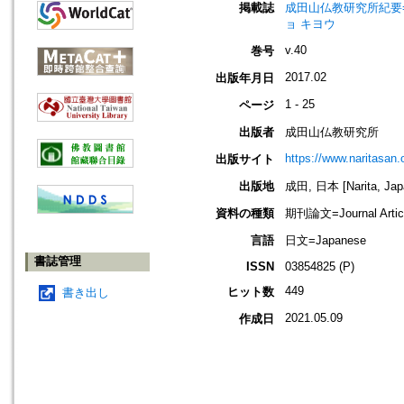
掲載誌
成田山仏教研究所紀要=Journ
ョ キヨウ
v.40
巻号
2017.02
出版年月日
1 - 25
ページ
出版者
成田山仏教研究所
https://www.naritasan.o
出版サイト
出版地
成田, 日本 [Narita, Jap
資料の種類
期刊論文=Journal Artic
言語
日文=Japanese
書誌管理
ISSN
03854825 (P)
449
ヒット数
書き出し
2021.05.09
作成日