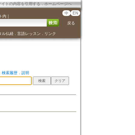
サイトの内容を引用する
．
ホームページへ
中
EN
ト内
｜
戻る
タル仏経
言語レッスン
リンク
．
．
．
検索履歴
．
説明