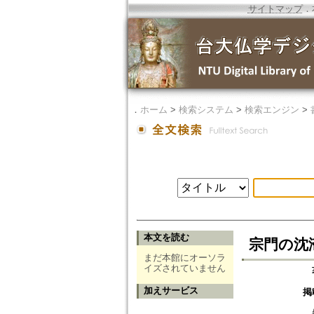
サイトマップ
．
．
ホーム
>
検索システム
>
検索エンジン
>
本文を読む
宗門の沈
まだ本館にオーソラ
イズされていません
加えサービス
掲