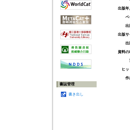
出版年
ペ
出
出版サ
出
資料の
ヒッ
作
書誌管理
書き出し