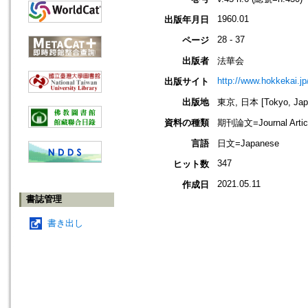
1960.01
出版年月日
28 - 37
ページ
出版者
法華会
http://www.hokkekai.jp
出版サイト
出版地
東京, 日本 [Tokyo, Jap
資料の種類
期刊論文=Journal Artic
言語
日文=Japanese
347
ヒット数
2021.05.11
作成日
書誌管理
書き出し