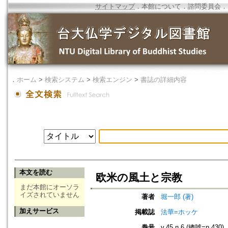
サイトマップ
．
本館について
．
諮問委員会
．
．
ホーム
>
検索システム
>
検索エンジン
>
書誌の詳細内容
本文を読む
欧米の風土と宗教
まだ本館にオーソラ
イズされていません
著者
堀一郎 (著)
加えサービス
掲載誌
法華=ホッケ
巻号
v.45 n.6 (總號=n.430)