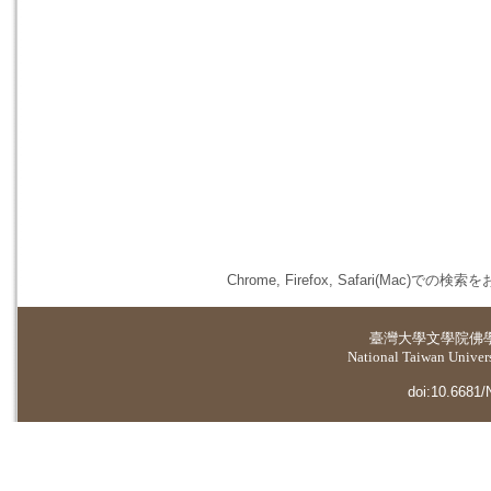
Chrome, Firefox, Safari(
臺灣大學
文學院佛
National Taiwan Universi
doi:10.6681