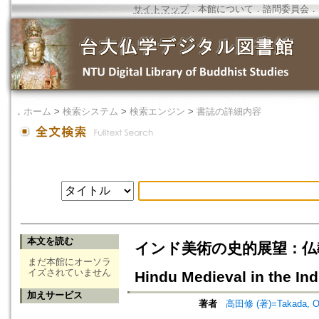
サイトマップ
．
本館について
．
諮問委員会
．
．
ホーム
>
検索システム
>
検索エンジン
>
書誌の詳細内容
本文を読む
インド美術の史的展望：仏教的古
まだ本館にオーソラ
イズされていません
Hindu Medieval in the Ind
加えサービス
著者
高田修 (著)=Takada, Os