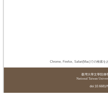
Chrome, Firefox, Safari(
臺灣大學
文學院佛
National Taiwan Universi
doi:10.6681