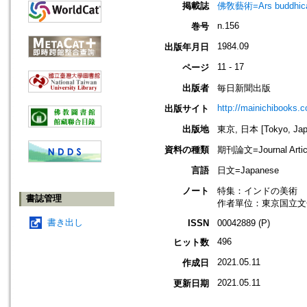
掲載誌
佛敎藝術=Ars budd
n.156
巻号
1984.09
出版年月日
11 - 17
ページ
出版者
毎日新聞出版
http://mainichibooks.
出版サイト
出版地
東京, 日本 [Tokyo, Jap
資料の種類
期刊論文=Journal Artic
言語
日文=Japanese
ノート
特集：インドの美術
書誌管理
作者單位：東京国立文
書き出し
ISSN
00042889 (P)
496
ヒット数
2021.05.11
作成日
2021.05.11
更新日期