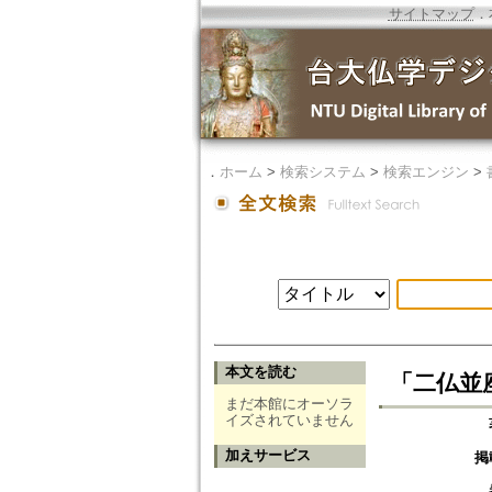
サイトマップ
．
．
ホーム
>
検索システム
>
検索エンジン
>
本文を読む
「二仏並
まだ本館にオーソラ
イズされていません
加えサービス
掲