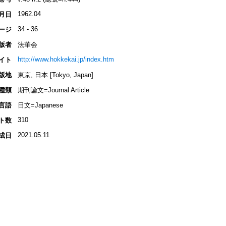
1962.04
月日
34 - 36
ージ
版者
法華会
http://www.hokkekai.jp/index.htm
イト
版地
東京, 日本 [Tokyo, Japan]
種類
期刊論文=Journal Article
言語
日文=Japanese
310
ト数
2021.05.11
成日