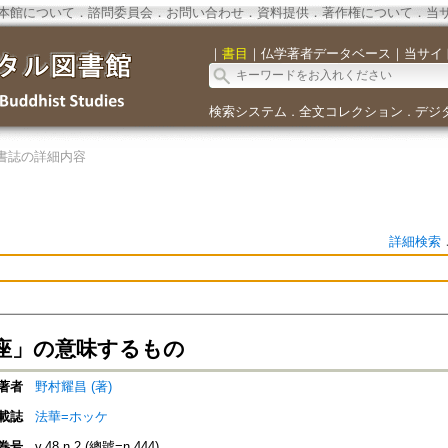
本館について
．
諮問委員会
．
お問い合わせ
．
資料提供
．
著作権について
．
当
｜
書目
｜
仏学著者データベース
｜
当サイ
検索システム
全文コレクション
デジ
．
．
書誌の詳細内容
詳細検索
座」の意味するもの
著者
野村耀昌 (著)
載誌
法華=ホッケ
巻号
v.48 n.2 (總號=n.444)