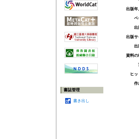
出版年
ペ
出
出版サ
出
資料の
ヒッ
作
書誌管理
書き出し