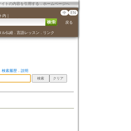
サイトの内容を引用する
．
ホームページへ
中
EN
ト内
｜
戻る
タル仏経
言語レッスン
リンク
．
．
．
検索履歴
．
説明