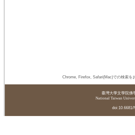
Chrome, Firefox, Safari(
臺灣大學
文學院佛
National Taiwan Universi
doi:10.6681