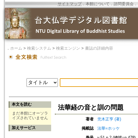
サイトマップ
．
本館について
．
諮問委員会
．
．
ホーム
>
検索システム
>
検索エンジン
>
書誌の詳細内容
本文を読む
法華経の音と訓の問題
まだ本館にオーソラ
イズされていません
著者
兜木正亨 (著)
加えサービス
掲載誌
法華=ホッケ
巻号
v.51 n.2 (總號=n.478)