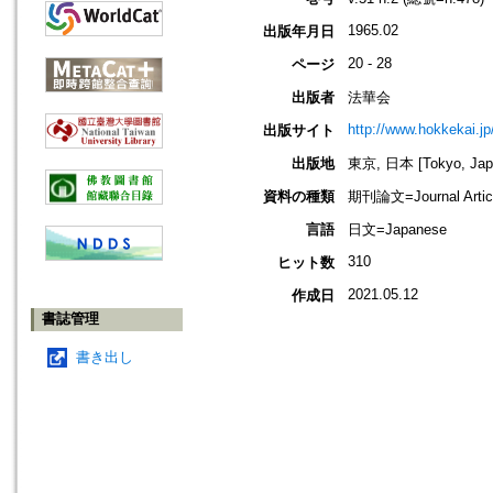
1965.02
出版年月日
20 - 28
ページ
出版者
法華会
http://www.hokkekai.jp
出版サイト
出版地
東京, 日本 [Tokyo, Jap
資料の種類
期刊論文=Journal Artic
言語
日文=Japanese
310
ヒット数
2021.05.12
作成日
書誌管理
書き出し