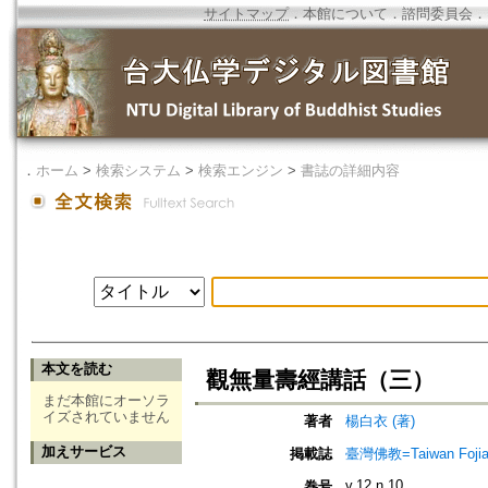
サイトマップ
．
本館について
．
諮問委員会
．
．
ホーム
>
検索システム
>
検索エンジン
>
書誌の詳細内容
本文を読む
觀無量壽經講話（三）
まだ本館にオーソラ
イズされていません
著者
楊白衣 (著)
加えサービス
掲載誌
臺灣佛教=Taiwan Foji
v.12 n.10
巻号