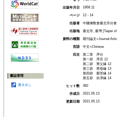
1958.11
出版年月日
12 - 14
ページ
出版者
中國佛敎會臺北市分會
出版地
臺北市, 臺灣 [Taipei shi
資料の種類
期刊論文=Journal Artic
言語
中文=Chinese
目次
第二章 序分
第一節 序言 12
第二節 禁父緣 12
第三節 禁母緣 13
第四節 厭苦緣 14
書誌管理
第五節 欣淨緣 14
書き出し
382
ヒット数
2021.05.13
作成日
2021.05.13
更新日期