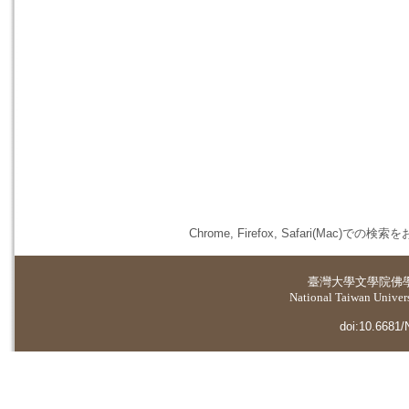
Chrome, Firefox, Safari(
臺灣大學
文學院佛
National Taiwan Universi
doi:10.6681