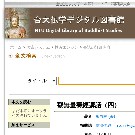
サイトマップ
．
本館について
．
諮問委員会
．
．
ホーム
>
検索システム
>
検索エンジン
>
書誌の詳細内容
本文を読む
觀無量壽經講話（四）
まだ本館にオーソラ
イズされていません
著者
楊白衣 (著)
加えサービス
掲載誌
臺灣佛教=Taiwan Foji
v.12 n.11
巻号