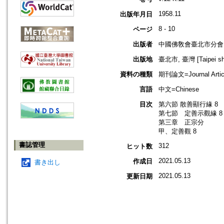
1958.11
出版年月日
8 - 10
ページ
出版者
中國佛敎會臺北市分會
出版地
臺北市, 臺灣 [Taipei shi
資料の種類
期刊論文=Journal Artic
言語
中文=Chinese
目次
第六節 散善顯行緣 8
第七節 定善示觀緣 8
第三章 正宗分
甲、定善觀 8
書誌管理
312
ヒット数
2021.05.13
作成日
書き出し
2021.05.13
更新日期