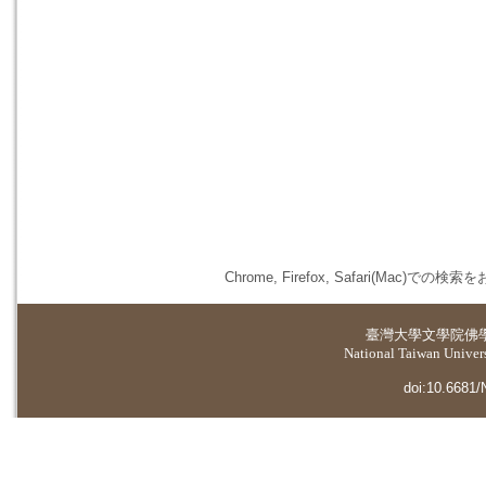
Chrome, Firefox, Safari(
臺灣大學
文學院佛
National Taiwan Universi
doi:10.6681