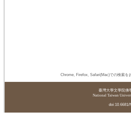
Chrome, Firefox, Safari(
臺灣大學
文學院佛
National Taiwan Universi
doi:10.6681