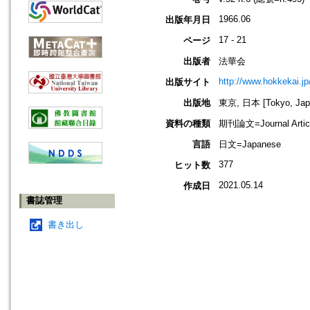
1966.06
出版年月日
17 - 21
ページ
出版者
法華会
http://www.hokkekai.jp
出版サイト
出版地
東京, 日本 [Tokyo, Jap
資料の種類
期刊論文=Journal Artic
言語
日文=Japanese
377
ヒット数
2021.05.14
作成日
書誌管理
書き出し