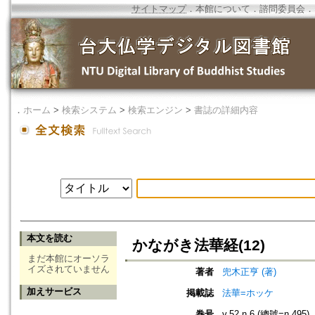
サイトマップ
．
本館について
．
諮問委員会
．
．
ホーム
>
検索システム
>
検索エンジン
>
書誌の詳細内容
本文を読む
かながき法華経(12)
まだ本館にオーソラ
イズされていません
著者
兜木正亨 (著)
加えサービス
掲載誌
法華=ホッケ
巻号
v.52 n.6 (總號=n.495)