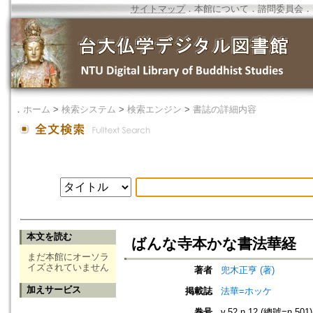
サイトマップ
．
本館について
．
諮問委員会
．
．
ホーム
>
検索システム
>
検索エンジン
>
書誌の詳細内容
本文を読む
ばんな寺本かな書法華経
まだ本館にオーソラ
イズされていません
著者
兜木正亨 (著)
加えサービス
掲載誌
法華=ホッケ
巻号
v.52 n.12 (總號=n.501)