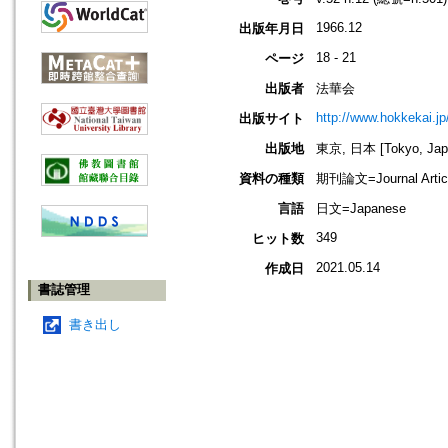
1966.12
出版年月日
18 - 21
ページ
出版者
法華会
http://www.hokkekai.jp
出版サイト
出版地
東京, 日本 [Tokyo, Jap
資料の種類
期刊論文=Journal Artic
言語
日文=Japanese
349
ヒット数
2021.05.14
作成日
書誌管理
書き出し