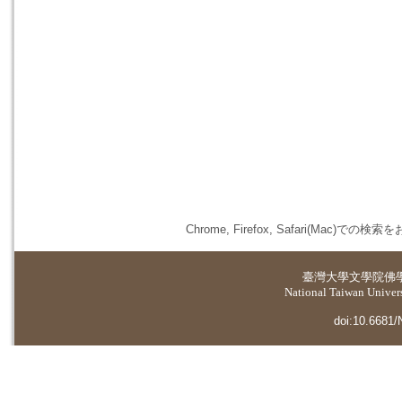
Chrome, Firefox, Safari(
臺灣大學
文學院佛
National Taiwan Universi
doi:10.6681